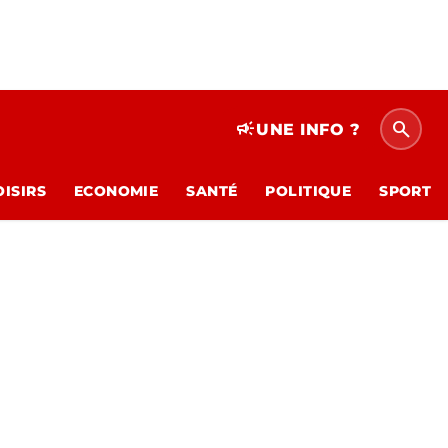
search
campaign
UNE INFO ?
OISIRS
ECONOMIE
SANTÉ
POLITIQUE
SPORT