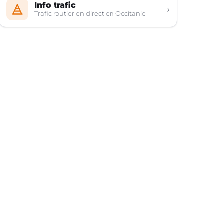
Info trafic
›
Trafic routier en direct en Occitanie