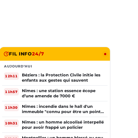
FIL INFO
24/7
AUJOURD'HUI
Béziers : la Protection Civile initie les
12h11
enfants aux gestes qui sauvent
Nîmes : une station essence écope
11h57
d’une amende de 7000 €
Nîmes : incendie dans le hall d'un
11h30
immeuble "connu pour être un point
de deal"
Nîmes : un homme alcoolisé interpellé
10h31
pour avoir frappé un policier
Montpellier : un homme blessé au cou