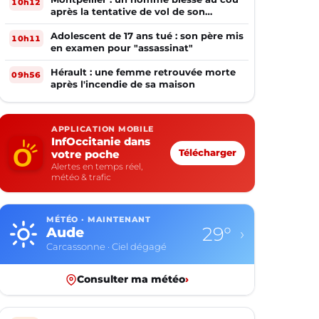
10h12
après la tentative de vol de son
téléphone
Adolescent de 17 ans tué : son père mis
10h11
en examen pour "assassinat"
Hérault : une femme retrouvée morte
09h56
après l'incendie de sa maison
APPLICATION MOBILE
InfOccitanie dans
votre poche
Télécharger
Alertes en temps réel,
météo & trafic
MÉTÉO · MAINTENANT
29°
Aude
›
Carcassonne · Ciel dégagé
Consulter ma météo
›