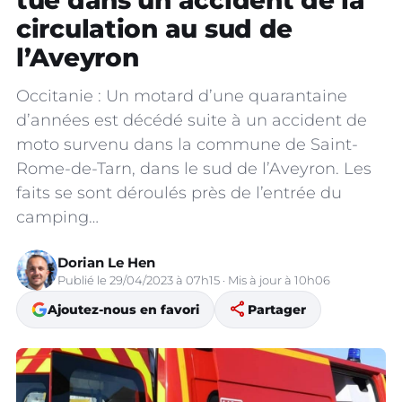
tue dans un accident de la
circulation au sud de
l’Aveyron
Occitanie : Un motard d’une quarantaine
d’années est décédé suite à un accident de
moto survenu dans la commune de Saint-
Rome-de-Tarn, dans le sud de l’Aveyron. Les
faits se sont déroulés près de l’entrée du
camping…
Dorian Le Hen
Publié le 29/04/2023 à 07h15 · Mis à jour à 10h06
share
Ajoutez-nous en favori
Partager