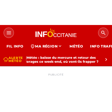
menu
search
expand_more
location_on
FIL INFO
MA RÉGION
MÉTÉO
INFO TRAF
Météo : baisse du mercure et retour des
ALERTE
thunderstorm
chevron_right
MÉTÉO
orages ce week-end, où vont-ils frapper ?
PUBLICITÉ