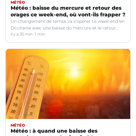
MÉTÉO
Météo : baisse du mercure et retour des
orages ce week-end, où vont-ils frapper ?
Un changement de temps va s'opérer ce week-end en
Occitanie avec une baisse du mercure et le retour
d'orages dans certains départements.
il y a 35 min
1 min
MÉTÉO
Météo : à quand une baisse des