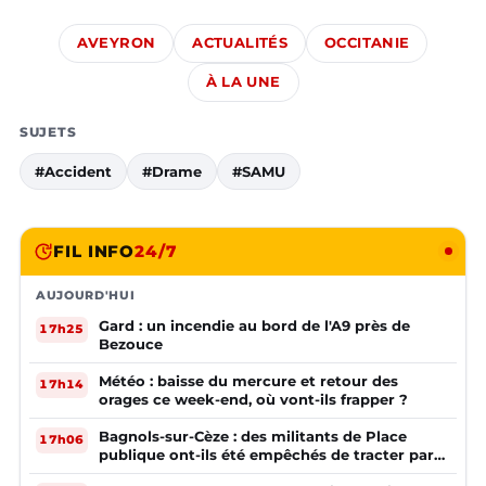
AVEYRON
ACTUALITÉS
OCCITANIE
À LA UNE
SUJETS
#Accident
#Drame
#SAMU
FIL INFO
24/7
AUJOURD'HUI
Gard : un incendie au bord de l'A9 près de
17h25
Bezouce
Météo : baisse du mercure et retour des
17h14
orages ce week-end, où vont-ils frapper ?
Bagnols-sur-Cèze : des militants de Place
17h06
publique ont-ils été empêchés de tracter par
la mairie ?