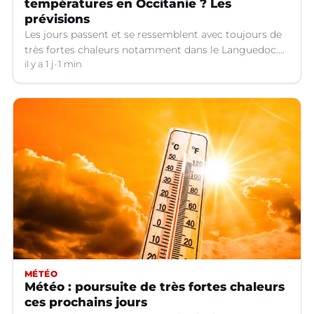
températures en Occitanie ? Les
prévisions
Les jours passent et se ressemblent avec toujours de
très fortes chaleurs notamment dans le Languedoc.
Jusqu’à quand ?
il y a 1 j
1 min
MÉTÉO
Météo : poursuite de très fortes chaleurs
ces prochains jours