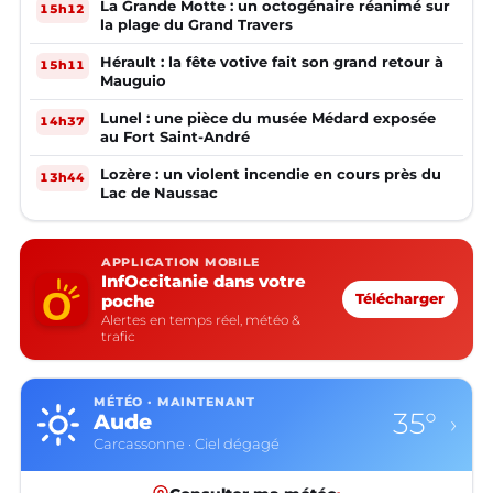
La Grande Motte : un octogénaire réanimé sur
15h12
la plage du Grand Travers
Hérault : la fête votive fait son grand retour à
15h11
Mauguio
Lunel : une pièce du musée Médard exposée
14h37
au Fort Saint-André
Lozère : un violent incendie en cours près du
13h44
Lac de Naussac
APPLICATION MOBILE
InfOccitanie dans votre
poche
Télécharger
Alertes en temps réel, météo &
trafic
MÉTÉO · MAINTENANT
35°
Aude
›
Carcassonne · Ciel dégagé