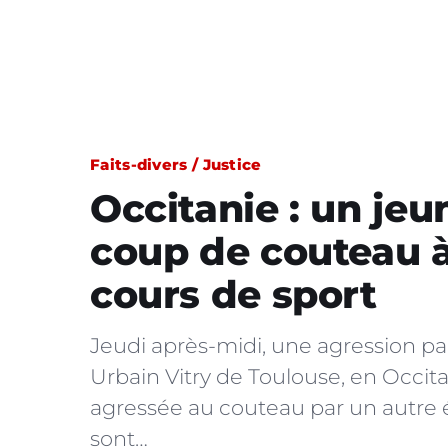
Faits-divers / Justice
Occitanie : un j
coup de couteau à
cours de sport
Jeudi après-midi, une agression pa
Urbain Vitry de Toulouse, en Occit
agressée au couteau par un autre él
sont…