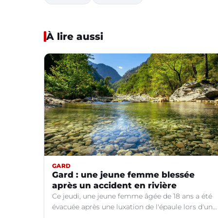
À lire aussi
GARD
Gard : une jeune femme blessée
après un accident en rivière
Ce jeudi, une jeune femme âgée de 18 ans a été
évacuée après une luxation de l'épaule lors d'un
plongeon dans une rivière à Saint-André-de-