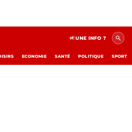
search
campaign
UNE INFO ?
OISIRS
ECONOMIE
SANTÉ
POLITIQUE
SPORT