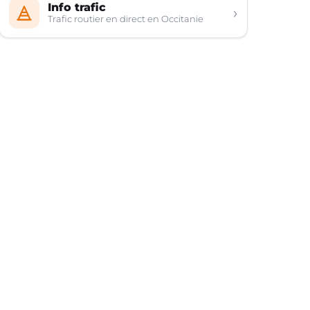
Info trafic
›
Trafic routier en direct en Occitanie