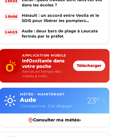
15h32
dans les écoles ?
Hérault : un accord entre Veolia et le
15h06
SDIS pour libérer les pompiers
volontaires
Aude : deux bars de plage à Leucate
14h23
fermés par le préfet
APPLICATION MOBILE
InfOccitanie dans
votre poche
Télécharger
Alertes en temps réel,
météo & trafic
MÉTÉO · MAINTENANT
23°
Aude
›
Carcassonne · Ciel dégagé
Consulter ma météo
›