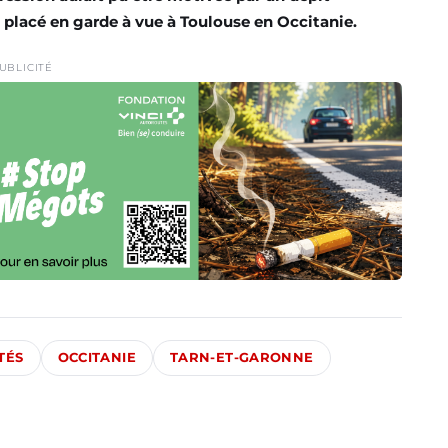
 placé en garde à vue à Toulouse en
Occitanie
.
UBLICITÉ
TÉS
OCCITANIE
TARN-ET-GARONNE