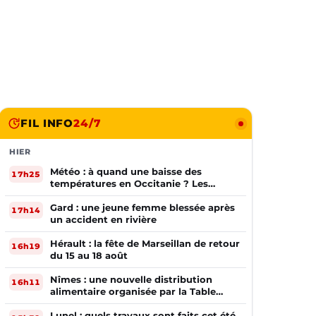
FIL INFO
24/7
HIER
Météo : à quand une baisse des
17h25
températures en Occitanie ? Les
prévisions
Gard : une jeune femme blessée après
17h14
un accident en rivière
Hérault : la fête de Marseillan de retour
16h19
du 15 au 18 août
Nîmes : une nouvelle distribution
16h11
alimentaire organisée par la Table
Ouverte
Lunel : quels travaux sont faits cet été