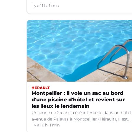
Valborgne (Gard).
il y a 11 h
1 min
HÉRAULT
Montpellier : il vole un sac au bord
d'une piscine d'hôtel et revient sur
les lieux le lendemain
Un jeune de 24 ans a été interpellé dans un hôtel
avenue de Palavas à Montpellier (Hérault). Il est
suspecté d'avoir volé le sac d'une cliente.
il y a 16 h
1 min