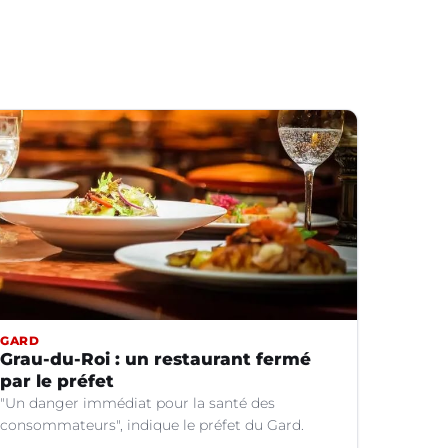
GARD
Grau-du-Roi : un restaurant fermé
par le préfet
"Un danger immédiat pour la santé des
consommateurs", indique le préfet du Gard.