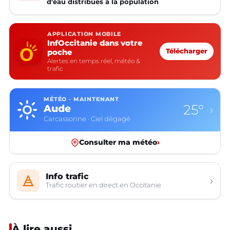
d'eau distribués à la population
APPLICATION MOBILE
InfOccitanie dans votre
poche
Télécharger
Alertes en temps réel, météo &
trafic
MÉTÉO · MAINTENANT
25°
Aude
›
Carcassonne · Ciel dégagé
Consulter ma météo
›
Info trafic
›
Trafic routier en direct en Occitanie
À lire aussi