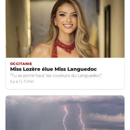
OCCITANIE
Miss Lozère élue Miss Languedoc
"Tu as porté haut les couleurs du Languedoc".
il y a 1 j
1 min