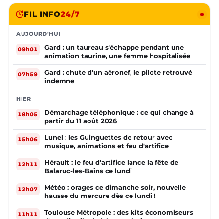
FIL INFO
24/7
AUJOURD'HUI
Gard : un taureau s'échappe pendant une
09h01
animation taurine, une femme hospitalisée
Gard : chute d'un aéronef, le pilote retrouvé
07h59
indemne
HIER
Démarchage téléphonique : ce qui change à
18h05
partir du 11 août 2026
Lunel : les Guinguettes de retour avec
15h06
musique, animations et feu d'artifice
Hérault : le feu d'artifice lance la fête de
12h11
Balaruc-les-Bains ce lundi
Météo : orages ce dimanche soir, nouvelle
12h07
hausse du mercure dès ce lundi !
Toulouse Métropole : des kits économiseurs
11h11