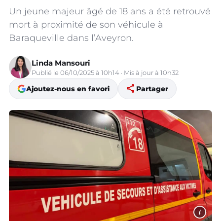
Un jeune majeur âgé de 18 ans a été retrouvé
mort à proximité de son véhicule à
Baraqueville dans l’Aveyron.
Linda Mansouri
Publié le 06/10/2025 à 10h14 · Mis à jour à 10h32
share
Ajoutez-nous en favori
Partager
i