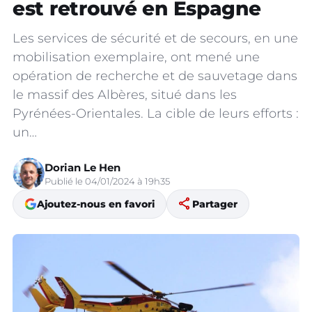
est retrouvé en Espagne
Les services de sécurité et de secours, en une
mobilisation exemplaire, ont mené une
opération de recherche et de sauvetage dans
le massif des Albères, situé dans les
Pyrénées-Orientales. La cible de leurs efforts :
un…
Dorian Le Hen
Publié le 04/01/2024 à 19h35
share
Ajoutez-nous en favori
Partager