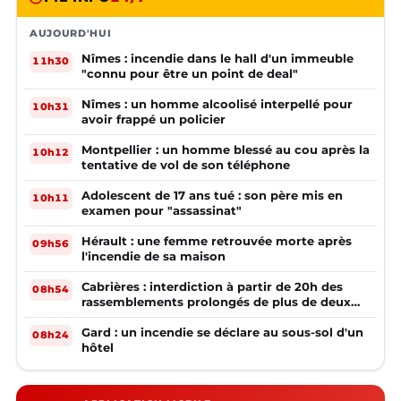
AUJOURD'HUI
Nîmes : incendie dans le hall d'un immeuble
11h30
"connu pour être un point de deal"
Nîmes : un homme alcoolisé interpellé pour
10h31
avoir frappé un policier
Montpellier : un homme blessé au cou après la
10h12
tentative de vol de son téléphone
Adolescent de 17 ans tué : son père mis en
10h11
examen pour "assassinat"
Hérault : une femme retrouvée morte après
09h56
l'incendie de sa maison
Cabrières : interdiction à partir de 20h des
08h54
rassemblements prolongés de plus de deux
mineurs non accompagnés d'un adulte
Gard : un incendie se déclare au sous-sol d'un
08h24
hôtel