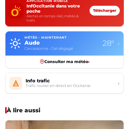
APPLICATION MOBILE
InfOccitanie dans votre
poche
Télécharger
Alertes en temps réel, météo &
trafic
MÉTÉO · MAINTENANT
28°
Aude
›
Carcassonne · Ciel dégagé
Consulter ma météo
›
Info trafic
›
Trafic routier en direct en Occitanie
À lire aussi