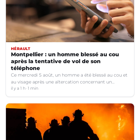
HÉRAULT
Montpellier : un homme blessé au cou
après la tentative de vol de son
téléphone
Ce mercredi 5 août, un homme a été blessé au cou et
au visage après une altercation concernant un
téléphone portable à Montpellier (Hérault).
il y a 1 h
1 min