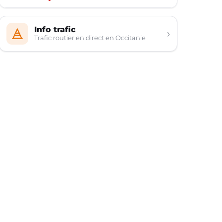
Info trafic
›
Trafic routier en direct en Occitanie