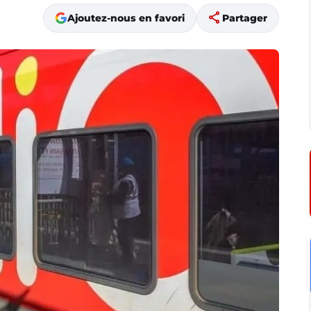
share
Ajoutez-nous en favori
Partager