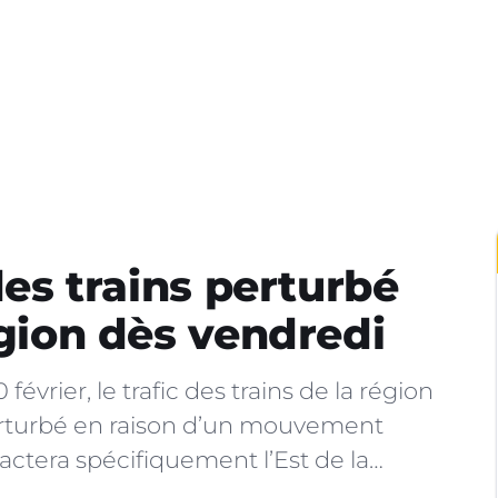
 des trains perturbé
égion dès vendredi
février, le trafic des trains de la région
perturbé en raison d’un mouvement
pactera spécifiquement l’Est de la…