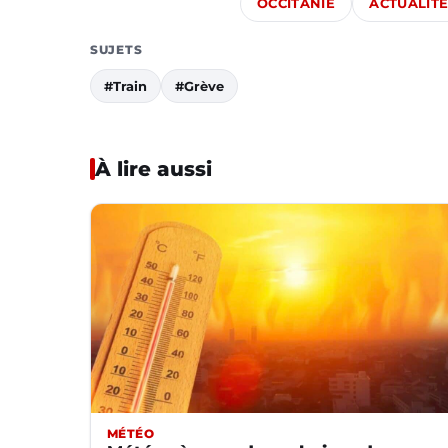
OCCITANIE
ACTUALIT
SUJETS
#Train
#Grève
À lire aussi
MÉTÉO