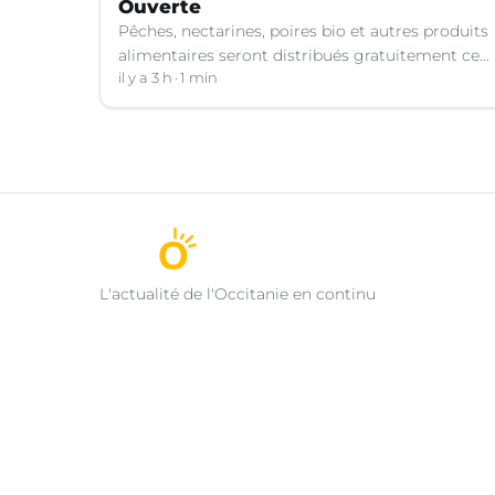
Ouverte
Pêches, nectarines, poires bio et autres produits
alimentaires seront distribués gratuitement ce
vendredi 7 août par les bénévoles de la Table
il y a 3 h
1 min
Ouverte à Nîmes (Gard).
L'actualité de l'Occitanie en continu