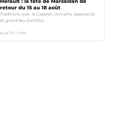
Hérault : la fête de Marseillan de
retour du 15 au 18 août
Traditions avec le Capelet, concerts, spectacles
et grand feu d’artifice...
il y a 2 h
1 min