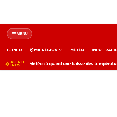
menu
MENU
expand_more
location_on
FIL INFO
MA RÉGION
MÉTÉO
INFO TRAFI
ALERTE
bolt
Météo : à quand une baisse des températur
INFO