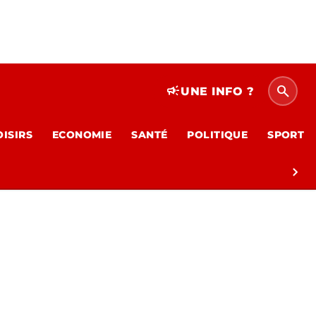
search
campaign
UNE INFO ?
OISIRS
ECONOMIE
SANTÉ
POLITIQUE
SPORT
chevron_right