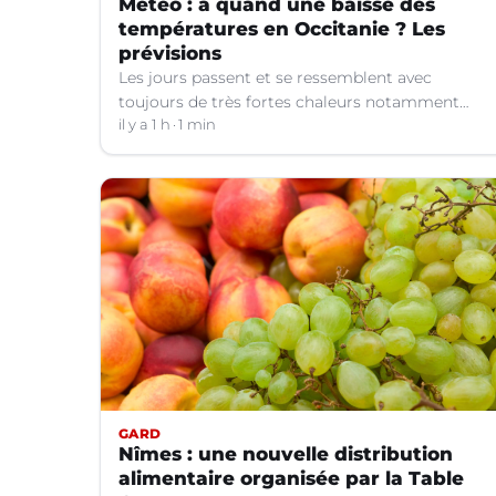
Météo : à quand une baisse des
températures en Occitanie ? Les
prévisions
Les jours passent et se ressemblent avec
toujours de très fortes chaleurs notamment
dans le Languedoc. Jusqu’à quand ?
il y a 1 h
1 min
GARD
Nîmes : une nouvelle distribution
alimentaire organisée par la Table