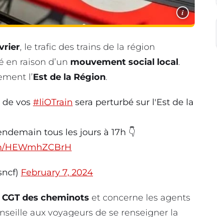
i
vrier
, le trafic des trains de la région
bé en raison d’un
mouvement social local
.
ement l’
Est de la Région
.
c de vos
#liOTrain
sera perturbé sur l'Est de la
lendemain tous les jours à 17h 👇
com/HEWmhZCBrH
sncf)
February 7, 2024
a
CGT des cheminots
et concerne les agents
onseille aux voyageurs de se renseigner la