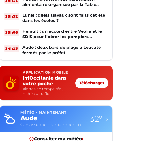
16h11
alimentaire organisée par la Table
Ouverte
Lunel : quels travaux sont faits cet été
15h32
dans les écoles ?
Hérault : un accord entre Veolia et le
15h06
SDIS pour libérer les pompiers
volontaires
Aude : deux bars de plage à Leucate
14h23
fermés par le préfet
APPLICATION MOBILE
InfOccitanie dans
votre poche
Télécharger
Alertes en temps réel,
météo & trafic
MÉTÉO · MAINTENANT
32°
Aude
›
Carcassonne · Partiellement nuageux
Consulter ma météo
›