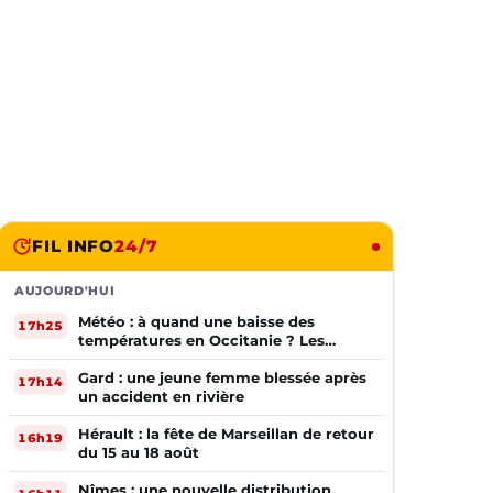
FIL INFO
24/7
AUJOURD'HUI
Météo : à quand une baisse des
17h25
températures en Occitanie ? Les
prévisions
Gard : une jeune femme blessée après
17h14
un accident en rivière
Hérault : la fête de Marseillan de retour
16h19
du 15 au 18 août
Nîmes : une nouvelle distribution