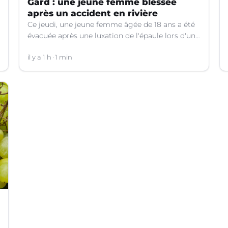
Gard : une jeune femme blessée
après un accident en rivière
Ce jeudi, une jeune femme âgée de 18 ans a été
évacuée après une luxation de l'épaule lors d'un
plongeon dans une rivière à Saint-André-de-
Valborgne (Gard).
il y a 1 h
1 min