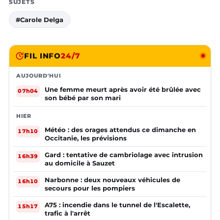
SUJETS
#Carole Delga
FIL INFO
24/7
AUJOURD'HUI
Une femme meurt après avoir été brûlée avec
07h04
son bébé par son mari
HIER
Météo : des orages attendus ce dimanche en
17h10
Occitanie, les prévisions
Gard : tentative de cambriolage avec intrusion
16h39
au domicile à Sauzet
Narbonne : deux nouveaux véhicules de
16h10
secours pour les pompiers
A75 : incendie dans le tunnel de l'Escalette,
15h17
trafic à l'arrêt