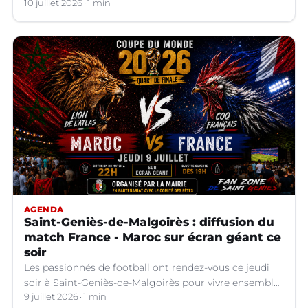
10 juillet 2026
1 min
AGENDA
Saint-Geniès-de-Malgoirès : diffusion du
match France - Maroc sur écran géant ce
soir
Les passionnés de football ont rendez-vous ce jeudi
soir à Saint-Geniès-de-Malgoirès pour vivre ensemble
l'un des temps forts de la Coupe du Monde 2026.
9 juillet 2026
1 min