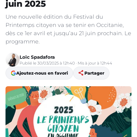
juin 2025
Une nouvelle édition du Festival du
Printemps citoyen va se tenir en Occitanie,
dès ce 1er avril et jusqu’au 21 juin prochain. Le
programme.
Loïc Spadafora
Publié le 30/03/2025 à 12h40 · Mis à jour à 12h44
share
Ajoutez-nous en favori
Partager