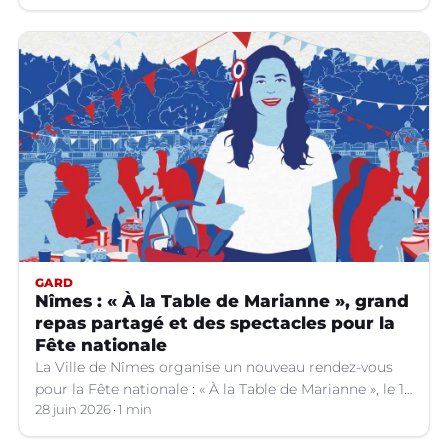
GARD
Nîmes : « À la Table de Marianne », grand
repas partagé et des spectacles pour la
Fête nationale
La Ville de Nîmes organise un nouveau rendez-vous
pour la Fête nationale : « À la Table de Marianne », le 13
juillet prochain.
28 juin 2026
1 min