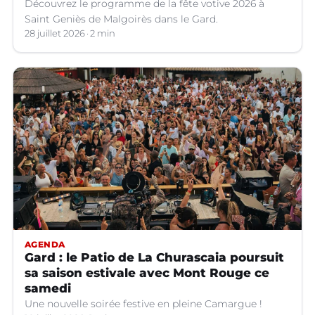
Découvrez le programme de la fête votive 2026 à
Saint Geniès de Malgoirès dans le Gard.
28 juillet 2026
2 min
AGENDA
Gard : le Patio de La Churascaia poursuit
sa saison estivale avec Mont Rouge ce
samedi
Une nouvelle soirée festive en pleine Camargue !