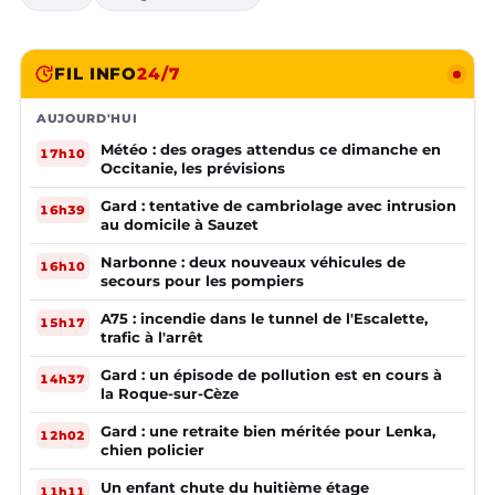
FIL INFO
24/7
AUJOURD'HUI
Météo : des orages attendus ce dimanche en
17h10
Occitanie, les prévisions
Gard : tentative de cambriolage avec intrusion
16h39
au domicile à Sauzet
Narbonne : deux nouveaux véhicules de
16h10
secours pour les pompiers
A75 : incendie dans le tunnel de l'Escalette,
15h17
trafic à l'arrêt
Gard : un épisode de pollution est en cours à
14h37
la Roque-sur-Cèze
Gard : une retraite bien méritée pour Lenka,
12h02
chien policier
Un enfant chute du huitième étage
11h11