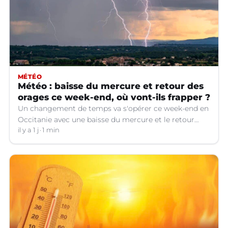
MÉTÉO
Météo : baisse du mercure et retour des
orages ce week-end, où vont-ils frapper ?
Un changement de temps va s'opérer ce week-end en
Occitanie avec une baisse du mercure et le retour
d'orages dans certains départements.
il y a 1 j
1 min