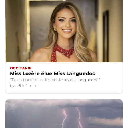
OCCITANIE
Miss Lozère élue Miss Languedoc
"Tu as porté haut les couleurs du Languedoc".
il y a 8 h
1 min