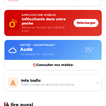
APPLICATION MOBILE
InfOccitanie dans votre
poche
Télécharger
Alertes en temps réel, météo &
trafic
MÉTÉO · MAINTENANT
34°
Aveyron
›
Rodez · Couvert
Consulter ma météo
›
Info trafic
›
Trafic routier en direct en Occitanie
À lire aussi