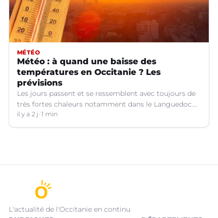
MÉTÉO
Météo : à quand une baisse des
températures en Occitanie ? Les
prévisions
Les jours passent et se ressemblent avec toujours de
très fortes chaleurs notamment dans le Languedoc.
Jusqu’à quand ?
il y a 2 j
1 min
L'actualité de l'Occitanie en continu