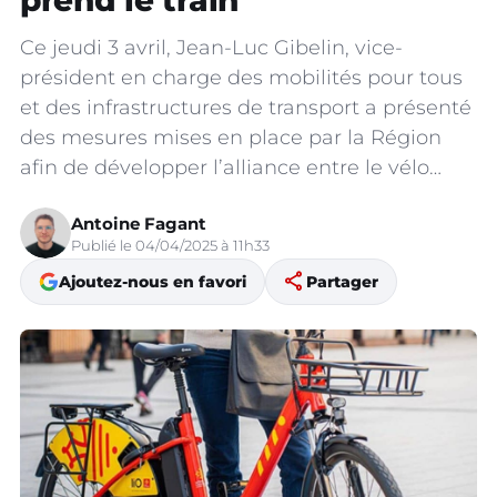
prend le train
Ce jeudi 3 avril, Jean-Luc Gibelin, vice-
président en charge des mobilités pour tous
et des infrastructures de transport a présenté
des mesures mises en place par la Région
afin de développer l’alliance entre le vélo…
Antoine Fagant
Publié le 04/04/2025 à 11h33
share
Ajoutez-nous en favori
Partager