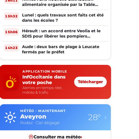
16h11
alimentaire organisée par la Table
Ouverte
Lunel : quels travaux sont faits cet été
15h32
dans les écoles ?
Hérault : un accord entre Veolia et le
15h06
SDIS pour libérer les pompiers
volontaires
Aude : deux bars de plage à Leucate
14h23
fermés par le préfet
APPLICATION MOBILE
InfOccitanie dans
votre poche
Télécharger
Alertes en temps réel,
météo & trafic
MÉTÉO · MAINTENANT
28°
Aveyron
›
Rodez · Ciel dégagé
Consulter ma météo
›