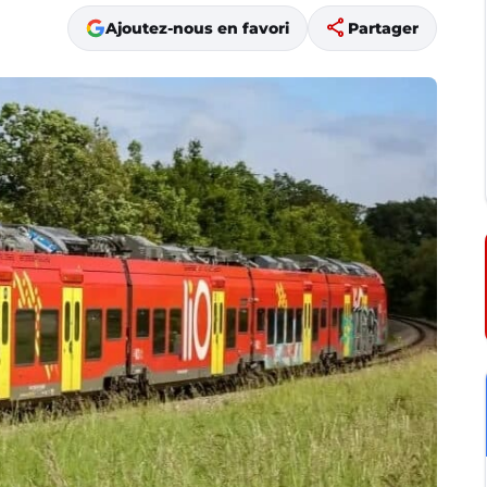
share
Ajoutez-nous en favori
Partager