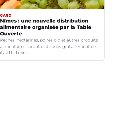
GARD
Nîmes : une nouvelle distribution
alimentaire organisée par la Table
Ouverte
Pêches, nectarines, poires bio et autres produits
alimentaires seront distribués gratuitement ce
vendredi 7 août par les bénévoles de la Table
il y a 1 h
1 min
Ouverte à Nîmes (Gard).