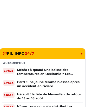
FIL INFO
24/7
AUJOURD'HUI
Météo : à quand une baisse des
17h25
températures en Occitanie ? Les
prévisions
Gard : une jeune femme blessée après
17h14
un accident en rivière
Hérault : la fête de Marseillan de retour
16h19
du 15 au 18 août
Nîmes : une nouvelle distribution