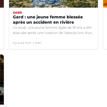
GARD
Gard : une jeune femme blessée
après un accident en rivière
Ce jeudi, une jeune femme âgée de 18 ans a été
évacuée après une luxation de l'épaule lors d'un
plongeon dans une rivière à Saint-André-de-
Valborgne (Gard).
il y a 44 min
1 min