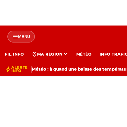
menu
MENU
expand_more
location_on
FIL INFO
MA RÉGION
MÉTÉO
INFO TRAFI
ALERTE
bolt
Météo : à quand une baisse des températur
INFO