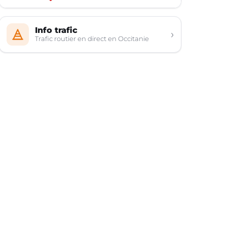
Info trafic
›
Trafic routier en direct en Occitanie