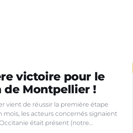
re victoire pour le
 de Montpellier !
r vient de réussir la première étape
un mois, les acteurs concernés signaient
Occitanie était présent (notre…