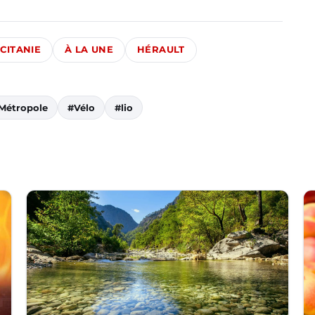
CITANIE
À LA UNE
HÉRAULT
 Métropole
#Vélo
#lio