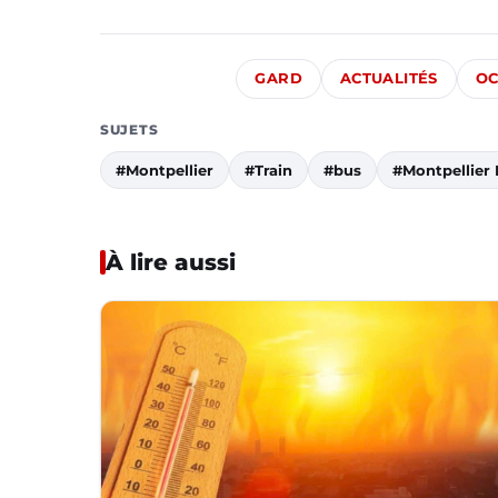
GARD
ACTUALITÉS
OC
SUJETS
#Montpellier
#Train
#bus
#Montpellier
À lire aussi