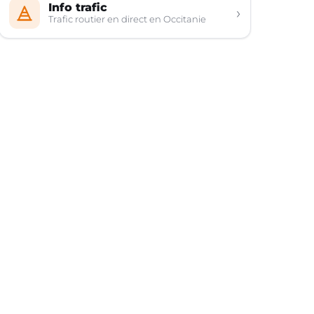
Info trafic
›
Trafic routier en direct en Occitanie