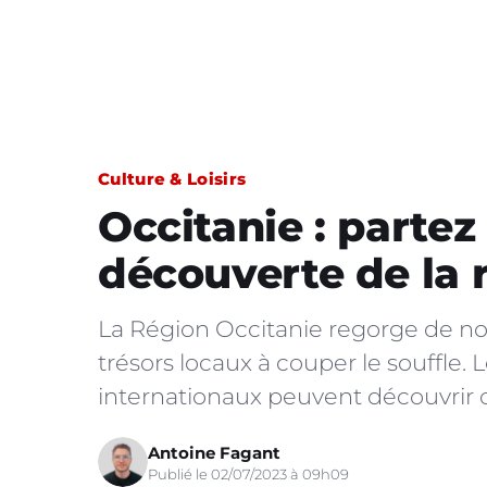
Culture & Loisirs
Occitanie : partez s
découverte de la r
La Région Occitanie regorge de no
trésors locaux à couper le souffle. 
internationaux peuvent découvrir c
Antoine Fagant
Publié le 02/07/2023 à 09h09