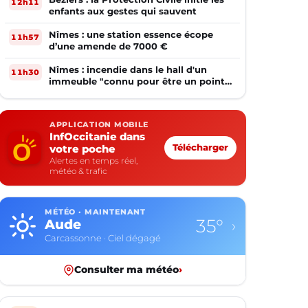
12h11
enfants aux gestes qui sauvent
Nîmes : une station essence écope
11h57
d’une amende de 7000 €
Nîmes : incendie dans le hall d'un
11h30
immeuble "connu pour être un point
de deal"
APPLICATION MOBILE
InfOccitanie dans
votre poche
Télécharger
Alertes en temps réel,
météo & trafic
MÉTÉO · MAINTENANT
30°
Aveyron
›
Rodez · Ciel dégagé
Consulter ma météo
›