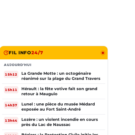
FIL INFO
24/7
AUJOURD'HUI
La Grande Motte : un octogénaire
15h12
réanimé sur la plage du Grand Travers
Hérault : la fête votive fait son grand
15h11
retour à Mauguio
Lunel : une pièce du musée Médard
14h37
exposée au Fort Saint-André
Lozère : un violent incendie en cours
13h44
près du Lac de Naussac
Béziers : la Protection Civile initie les