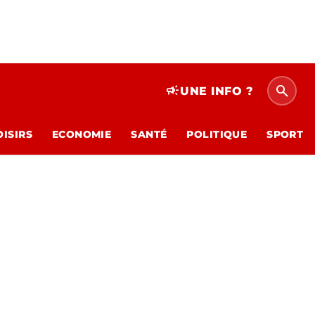
search
campaign
UNE INFO ?
OISIRS
ECONOMIE
SANTÉ
POLITIQUE
SPORT