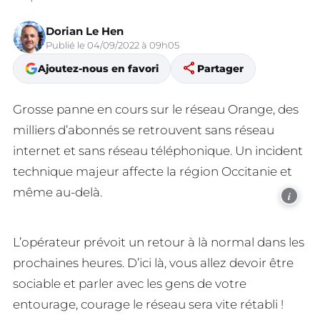
Dorian Le Hen
Publié le 04/09/2022 à 09h05
share
Ajoutez-nous en favori
Partager
Grosse panne en cours sur le réseau Orange, des
milliers d’abonnés se retrouvent sans réseau
internet et sans réseau téléphonique. Un incident
technique majeur affecte la région Occitanie et
même au-delà.
i
L’opérateur prévoit un retour à là normal dans les
prochaines heures. D’ici là, vous allez devoir être
sociable et parler avec les gens de votre
entourage, courage le réseau sera vite rétabli !