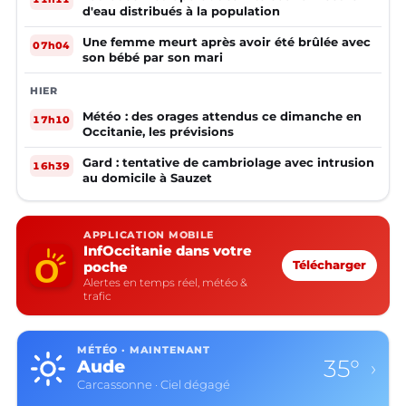
d'eau distribués à la population
Une femme meurt après avoir été brûlée avec
07h04
son bébé par son mari
HIER
Météo : des orages attendus ce dimanche en
17h10
Occitanie, les prévisions
Gard : tentative de cambriolage avec intrusion
16h39
au domicile à Sauzet
APPLICATION MOBILE
InfOccitanie dans votre
poche
Télécharger
Alertes en temps réel, météo &
trafic
MÉTÉO · MAINTENANT
35°
Aude
›
Carcassonne · Ciel dégagé