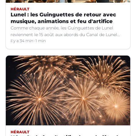
HÉRAULT
Lunel : les Guinguettes de retour avec
musique, animations et feu d'artifice
Comme chaque année, les Guinguettes de Lunel
reviennent le 15 août aux abords du Canal de Lunel
(Hérault).
il y a 34 min
1 min
HÉRAULT