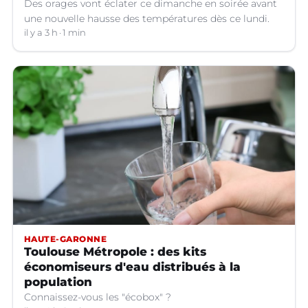
Des orages vont éclater ce dimanche en soirée avant
une nouvelle hausse des températures dès ce lundi.
il y a 3 h
1 min
HAUTE-GARONNE
Toulouse Métropole : des kits
économiseurs d'eau distribués à la
population
Connaissez-vous les "écobox" ?