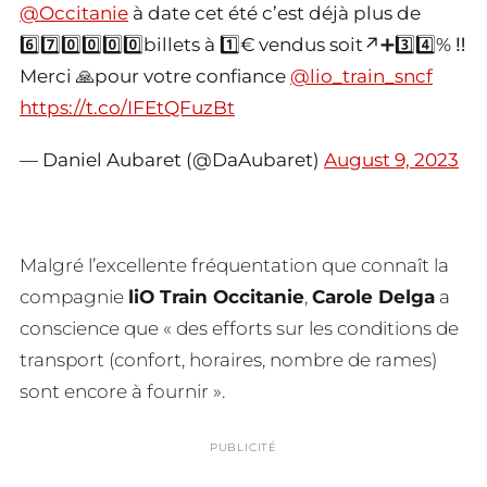
@Occitanie
à date cet été c’est déjà plus de
6️⃣7️⃣0️⃣0️⃣0️⃣0️⃣billets à 1️⃣€ vendus soit↗️➕3️⃣4️⃣% ‼️
Merci 🙏pour votre confiance
@lio_train_sncf
https://t.co/IFEtQFuzBt
— Daniel Aubaret (@DaAubaret)
August 9, 2023
Malgré l’excellente fréquentation que connaît la
compagnie
liO Train Occitanie
,
Carole Delga
a
conscience que « des efforts sur les conditions de
transport (confort, horaires, nombre de rames)
sont encore à fournir ».
PUBLICITÉ