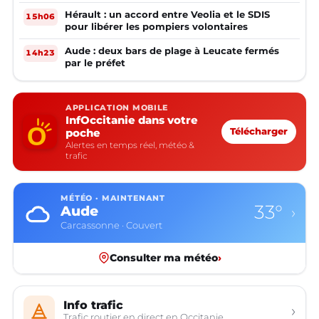
Hérault : un accord entre Veolia et le SDIS
15h06
pour libérer les pompiers volontaires
Aude : deux bars de plage à Leucate fermés
14h23
par le préfet
APPLICATION MOBILE
InfOccitanie dans votre
poche
Télécharger
Alertes en temps réel, météo &
trafic
MÉTÉO · MAINTENANT
33°
Aude
›
Carcassonne · Couvert
Consulter ma météo
›
Info trafic
›
Trafic routier en direct en Occitanie