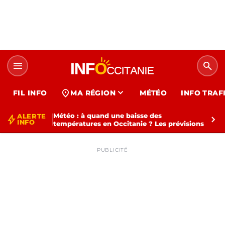
menu
search
expand_more
location_on
FIL INFO
MA RÉGION
MÉTÉO
INFO TRAF
Météo : à quand une baisse des
ALERTE
bolt
chevron_right
INFO
températures en Occitanie ? Les prévisions
PUBLICITÉ