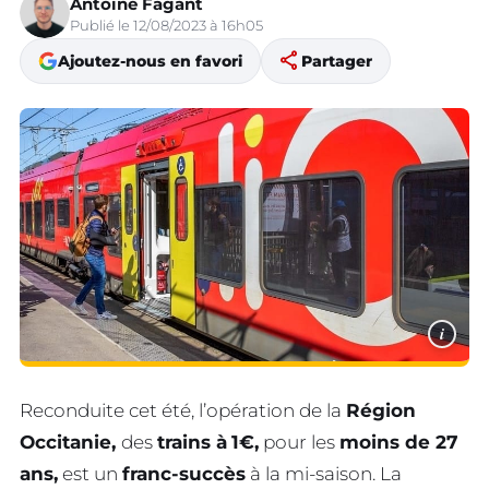
Antoine Fagant
Publié le 12/08/2023 à 16h05
share
Ajoutez-nous en favori
Partager
i
Reconduite cet été, l’opération de la
Région
Occitanie,
des
trains à
1€,
pour les
moins de 27
ans,
est un
franc-succès
à la mi-saison. La