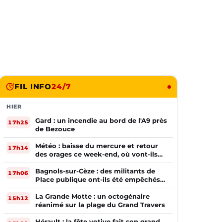
FIL INFO
24/7
HIER
Gard : un incendie au bord de l'A9 près
17h25
de Bezouce
Météo : baisse du mercure et retour
17h14
des orages ce week-end, où vont-ils
frapper ?
Bagnols-sur-Cèze : des militants de
17h06
Place publique ont-ils été empêchés
de tracter par la mairie ?
La Grande Motte : un octogénaire
15h12
réanimé sur la plage du Grand Travers
Hérault : la fête votive fait son grand