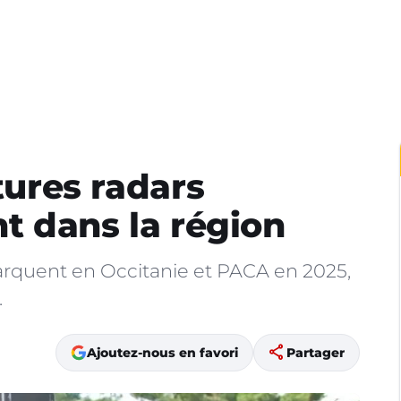
itures radars
nt dans la région
barquent en Occitanie et PACA en 2025,
.
share
Ajoutez-nous en favori
Partager