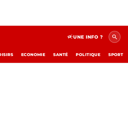
search
campaign
UNE INFO ?
OISIRS
ECONOMIE
SANTÉ
POLITIQUE
SPORT