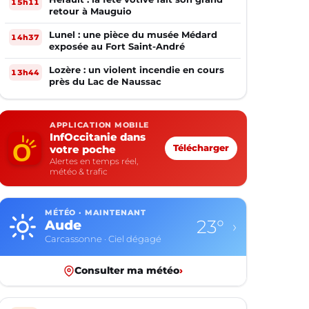
15h11
retour à Mauguio
Lunel : une pièce du musée Médard
14h37
exposée au Fort Saint-André
Lozère : un violent incendie en cours
13h44
près du Lac de Naussac
APPLICATION MOBILE
InfOccitanie dans
votre poche
Télécharger
Alertes en temps réel,
météo & trafic
MÉTÉO · MAINTENANT
23°
Aude
›
Carcassonne · Ciel dégagé
Consulter ma météo
›