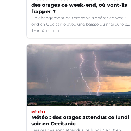
des orages ce week-end, où vont-ils
frapper ?
Un changement de temps va s'opérer ce week-
end en Occitanie avec une baisse du mercure et
le retour d'orages dans certains départements.
il y a 12 h
1 min
MÉTÉO
Météo : des orages attendus ce lundi
soir en Occitanie
Des orages sont attendus ce lundi 3 août en