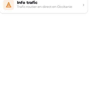
Info trafic
›
Trafic routier en direct en Occitanie