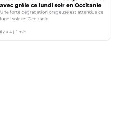
avec grêle ce lundi soir en Occitanie
Une forte dégradation orageuse est attendue ce
lundi soir en Occitanie.
il y a 4 j
1 min