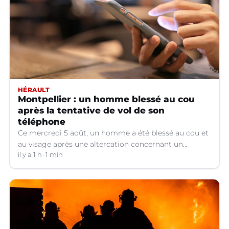
HÉRAULT
Montpellier : un homme blessé au cou
après la tentative de vol de son
téléphone
Ce mercredi 5 août, un homme a été blessé au cou et
au visage après une altercation concernant un
téléphone portable à Montpellier (Hérault).
il y a 1 h
1 min