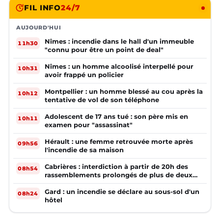
FIL INFO
24/7
AUJOURD'HUI
Nîmes : incendie dans le hall d'un immeuble
11h30
"connu pour être un point de deal"
Nîmes : un homme alcoolisé interpellé pour
10h31
avoir frappé un policier
Montpellier : un homme blessé au cou après la
10h12
tentative de vol de son téléphone
Adolescent de 17 ans tué : son père mis en
10h11
examen pour "assassinat"
Hérault : une femme retrouvée morte après
09h56
l'incendie de sa maison
Cabrières : interdiction à partir de 20h des
08h54
rassemblements prolongés de plus de deux
mineurs non accompagnés d'un adulte
Gard : un incendie se déclare au sous-sol d'un
08h24
hôtel