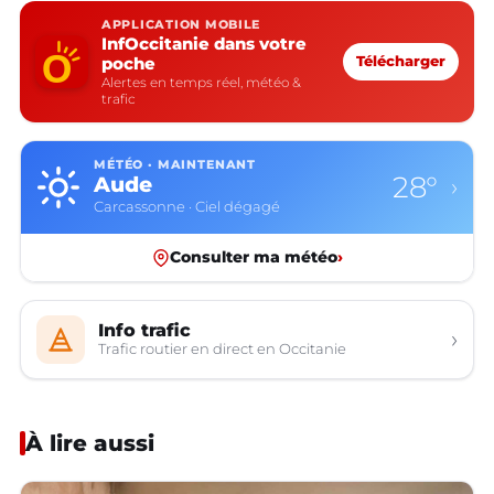
APPLICATION MOBILE
InfOccitanie dans votre
poche
Télécharger
Alertes en temps réel, météo &
trafic
MÉTÉO · MAINTENANT
28°
Aude
›
Carcassonne · Ciel dégagé
Consulter ma météo
›
Info trafic
›
Trafic routier en direct en Occitanie
À lire aussi