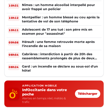
Nîmes : un homme alcoolisé interpellé pour
10h31
avoir frappé un policier
Montpellier : un homme blessé au cou après la
10h12
tentative de vol de son téléphone
Adolescent de 17 ans tué : son père mis en
10h11
examen pour "assassinat"
Hérault : une femme retrouvée morte après
09h56
l'incendie de sa maison
Cabrières : interdiction à partir de 20h des
08h54
rassemblements prolongés de plus de deux
mineurs non accompagnés d'un adulte
Gard : un incendie se déclare au sous-sol d'un
08h24
hôtel
APPLICATION MOBILE
InfOccitanie dans votre
poche
Télécharger
Alertes en temps réel, météo &
trafic