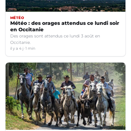
MÉTÉO
Météo : des orages attendus ce lundi soir
en Occitanie
Des orages sont attendus ce lundi 3 août en
Occitanie.
il y a 4 j
1 min