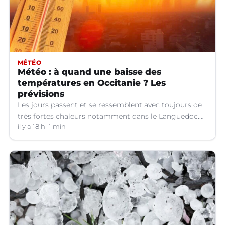
MÉTÉO
Météo : à quand une baisse des
températures en Occitanie ? Les
prévisions
Les jours passent et se ressemblent avec toujours de
très fortes chaleurs notamment dans le Languedoc.
Jusqu’à quand ?
il y a 18 h
1 min