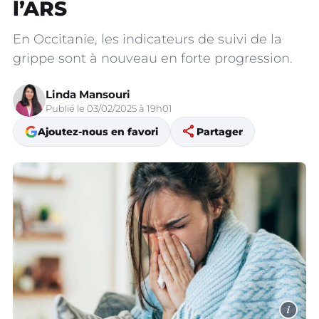
l’ARS
En Occitanie, les indicateurs de suivi de la
grippe sont à nouveau en forte progression.
Linda Mansouri
Publié le 03/02/2025 à 19h01
share
Ajoutez-nous en favori
Partager
i