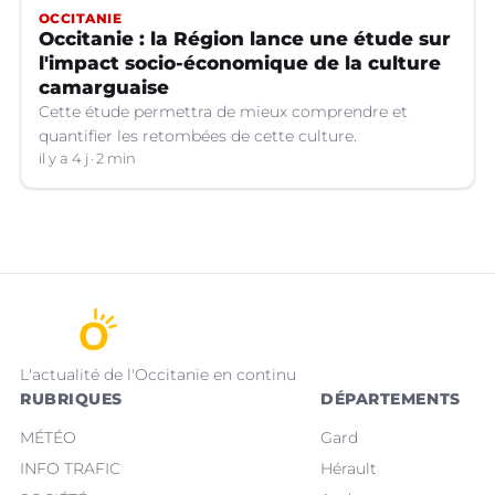
OCCITANIE
Occitanie : la Région lance une étude sur
l'impact socio-économique de la culture
camarguaise
Cette étude permettra de mieux comprendre et
quantifier les retombées de cette culture.
il y a 4 j
2 min
L'actualité de l'Occitanie en continu
RUBRIQUES
DÉPARTEMENTS
MÉTÉO
Gard
INFO TRAFIC
Hérault