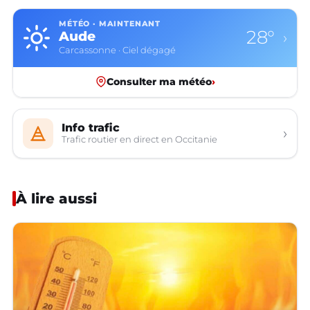
MÉTÉO · MAINTENANT
28°
Aude
›
Carcassonne · Ciel dégagé
Consulter ma météo
›
Info trafic
›
Trafic routier en direct en Occitanie
À lire aussi