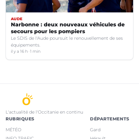
AUDE
Narbonne : deux nouveaux véhicules de
secours pour les pompiers
Le SDIS de l'Aude poursuit le renouvellement de ses
équipements.
il y a 16 h
1 min
L'actualité de l'Occitanie en continu
RUBRIQUES
DÉPARTEMENTS
MÉTÉO
Gard
INFO TRAFIC
Hérault