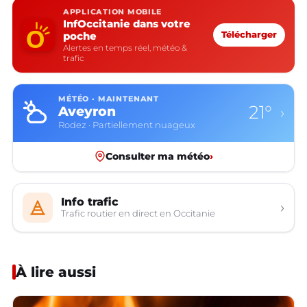
APPLICATION MOBILE
InfOccitanie dans votre
poche
Télécharger
Alertes en temps réel, météo &
trafic
MÉTÉO · MAINTENANT
21°
Aveyron
›
Rodez · Partiellement nuageux
Consulter ma météo
›
Info trafic
›
Trafic routier en direct en Occitanie
À lire aussi