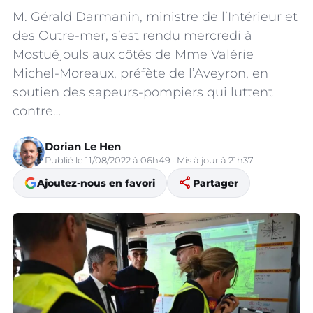
M. Gérald Darmanin, ministre de l’Intérieur et
des Outre-mer, s’est rendu mercredi à
Mostuéjouls aux côtés de Mme Valérie
Michel-Moreaux, préfète de l’Aveyron, en
soutien des sapeurs-pompiers qui luttent
contre…
Dorian Le Hen
Publié le 11/08/2022 à 06h49 · Mis à jour à 21h37
share
Ajoutez-nous en favori
Partager