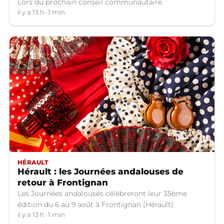
Lors du prochain conseil communautaire.
il y a 13 h
1 min
HÉRAULT
Hérault : les Journées andalouses de
retour à Frontignan
Les Journées andalouses célèbreront leur 35ème
édition du 6 au 9 août à Frontignan (Hérault).
il y a 13 h
1 min