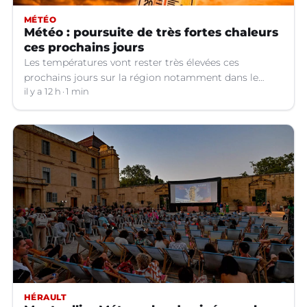
MÉTÉO
Météo : poursuite de très fortes chaleurs
ces prochains jours
Les températures vont rester très élevées ces
prochains jours sur la région notamment dans le
Languedoc.
il y a 12 h
1 min
HÉRAULT