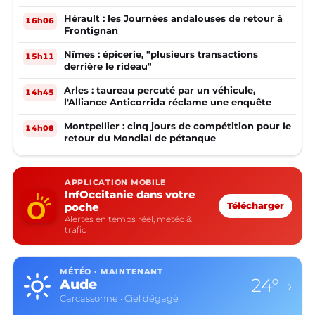
Hérault : les Journées andalouses de retour à
16h06
Frontignan
Nîmes : épicerie, "plusieurs transactions
15h11
derrière le rideau"
Arles : taureau percuté par un véhicule,
14h45
l'Alliance Anticorrida réclame une enquête
Montpellier : cinq jours de compétition pour le
14h08
retour du Mondial de pétanque
APPLICATION MOBILE
InfOccitanie dans votre
poche
Télécharger
Alertes en temps réel, météo &
trafic
MÉTÉO · MAINTENANT
24°
Aude
›
Carcassonne · Ciel dégagé