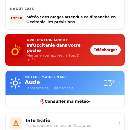
8 AOÛT 2026
Météo : des orages attendus ce dimanche en
17h10
Occitanie, les prévisions
APPLICATION MOBILE
InfOccitanie dans votre
poche
Télécharger
Alertes en temps réel, météo &
trafic
MÉTÉO · MAINTENANT
23°
Aude
›
Carcassonne · Ciel dégagé
Consulter ma météo
›
Info trafic
›
Trafic routier en direct en Occitanie