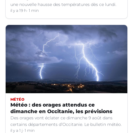
une nouvelle hausse des températures dès ce lundi.
il y a 19 h
1 min
MÉTÉO
Météo : des orages attendus ce
dimanche en Occitanie, les prévisions
Des orages vont éclater ce dimanche 9 août dans
certains départements d’Occitanie. Le bulletin météo.
il y a 1 j
1 min