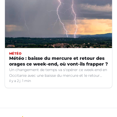
MÉTÉO
Météo : baisse du mercure et retour des
orages ce week-end, où vont-ils frapper ?
Un changement de temps va s'opérer ce week-end en
Occitanie avec une baisse du mercure et le retour
d'orages dans certains départements.
il y a 2 j
1 min