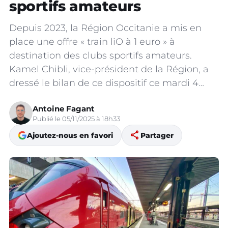
sportifs amateurs
Depuis 2023, la Région Occitanie a mis en
place une offre « train liO à 1 euro » à
destination des clubs sportifs amateurs.
Kamel Chibli, vice-président de la Région, a
dressé le bilan de ce dispositif ce mardi 4…
Antoine Fagant
Publié le 05/11/2025 à 18h33
share
Ajoutez-nous en favori
Partager