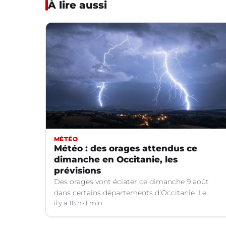
À lire aussi
MÉTÉO
Météo : des orages attendus ce
dimanche en Occitanie, les
prévisions
Des orages vont éclater ce dimanche 9 août
dans certains départements d’Occitanie. Le
bulletin météo.
il y a 18 h
1 min