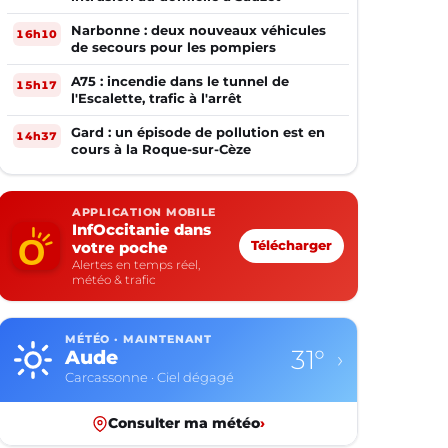
Narbonne : deux nouveaux véhicules
16h10
de secours pour les pompiers
A75 : incendie dans le tunnel de
15h17
l'Escalette, trafic à l'arrêt
Gard : un épisode de pollution est en
14h37
cours à la Roque-sur-Cèze
APPLICATION MOBILE
InfOccitanie dans
votre poche
Télécharger
Alertes en temps réel,
météo & trafic
MÉTÉO · MAINTENANT
31°
Aude
›
Carcassonne · Ciel dégagé
Consulter ma météo
›