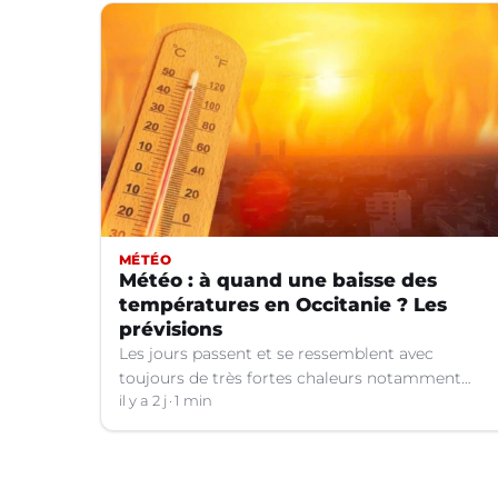
MÉTÉO
Météo : à quand une baisse des
températures en Occitanie ? Les
prévisions
Les jours passent et se ressemblent avec
toujours de très fortes chaleurs notamment
dans le Languedoc. Jusqu’à quand ?
il y a 2 j
1 min