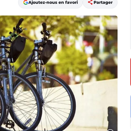
share
Ajoutez-nous en favori
Partager