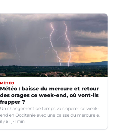
MÉTÉO
Météo : baisse du mercure et retour
des orages ce week-end, où vont-ils
frapper ?
Un changement de temps va s'opérer ce week-
end en Occitanie avec une baisse du mercure et
le retour d'orages dans certains départements.
il y a 1 j
1 min