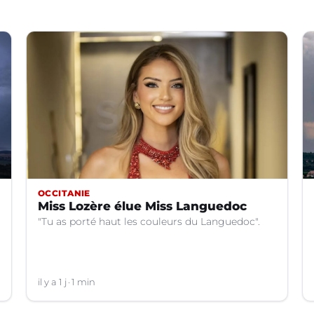
OCCITANIE
Miss Lozère élue Miss Languedoc
"Tu as porté haut les couleurs du Languedoc".
il y a 1 j
1 min