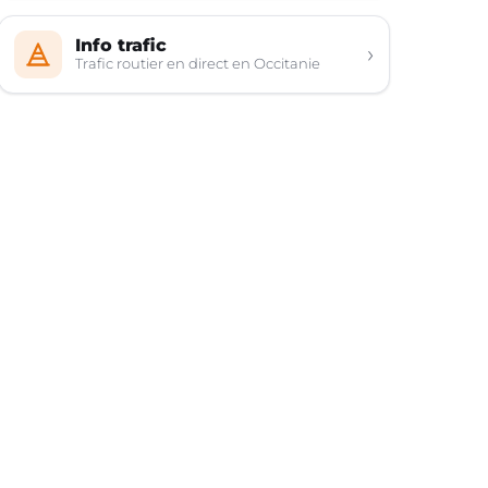
Info trafic
›
Trafic routier en direct en Occitanie