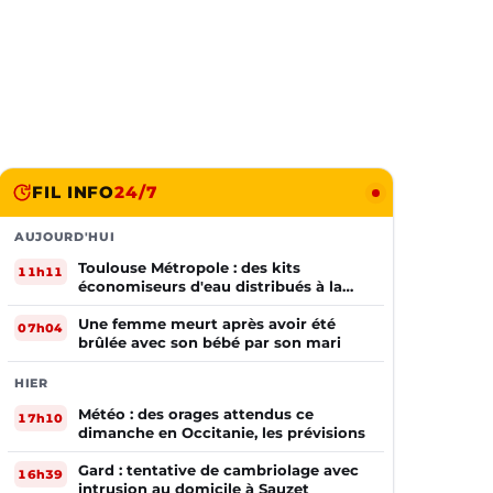
FIL INFO
24/7
AUJOURD'HUI
Toulouse Métropole : des kits
11h11
économiseurs d'eau distribués à la
population
Une femme meurt après avoir été
07h04
brûlée avec son bébé par son mari
HIER
Météo : des orages attendus ce
17h10
dimanche en Occitanie, les prévisions
Gard : tentative de cambriolage avec
16h39
intrusion au domicile à Sauzet