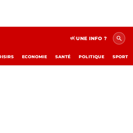
search
campaign
UNE INFO ?
OISIRS
ECONOMIE
SANTÉ
POLITIQUE
SPORT