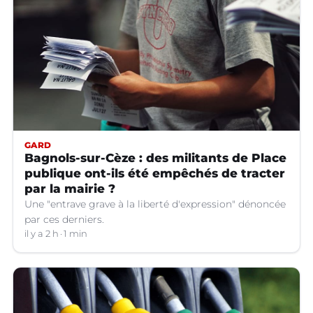
GARD
Bagnols-sur-Cèze : des militants de Place
publique ont-ils été empêchés de tracter
par la mairie ?
Une "entrave grave à la liberté d'expression" dénoncée
par ces derniers.
il y a 2 h
1 min