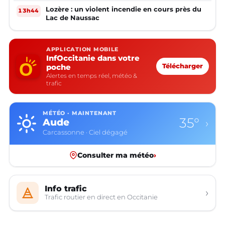
Lozère : un violent incendie en cours près du
13h44
Lac de Naussac
APPLICATION MOBILE
InfOccitanie dans votre
poche
Télécharger
Alertes en temps réel, météo &
trafic
MÉTÉO · MAINTENANT
35°
Aude
›
Carcassonne · Ciel dégagé
Consulter ma météo
›
Info trafic
›
Trafic routier en direct en Occitanie