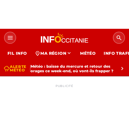
menu
search
expand_more
location_on
FIL INFO
MA RÉGION
MÉTÉO
INFO TRAF
Météo : baisse du mercure et retour des
ALERTE
thunderstorm
chevron_right
MÉTÉO
orages ce week-end, où vont-ils frapper ?
PUBLICITÉ