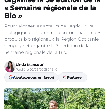
organise la 3e édition de la
« Semaine régionale de la
Bio »
Pour valoriser les acteurs de l’agriculture
biologique et soutenir la consommation des
produits bio régionaux, la Région Occitanie
s’engage et organise la 3e édition de la
Semaine régionale de la Bio.
Linda Mansouri
Publié le 02/06/2025 à 15h04
share
Ajoutez-nous en favori
Partager