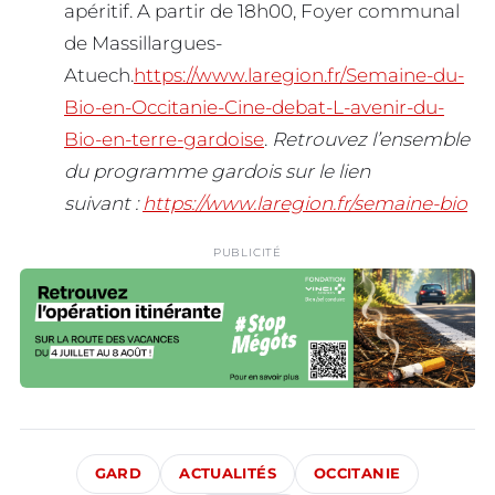
apéritif. A partir de 18h00, Foyer communal
de Massillargues-
Atuech.
https://www.laregion.fr/Semaine-du-
Bio-en-Occitanie-Cine-debat-L-avenir-du-
Bio-en-terre-gardoise
.
Retrouvez l’ensemble
du programme gardois sur le lien
suivant :
https://www.laregion.fr/semaine-bio
PUBLICITÉ
GARD
ACTUALITÉS
OCCITANIE