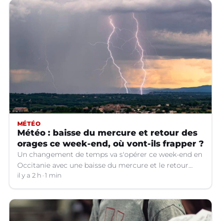
MÉTÉO
Météo : baisse du mercure et retour des
orages ce week-end, où vont-ils frapper ?
Un changement de temps va s'opérer ce week-end en
Occitanie avec une baisse du mercure et le retour
d'orages dans certains départements.
il y a 2 h
1 min