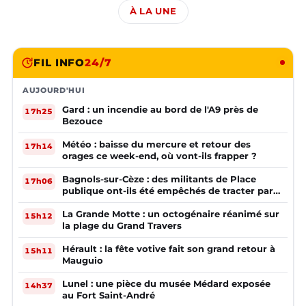
À LA UNE
FIL INFO
24/7
AUJOURD'HUI
Gard : un incendie au bord de l'A9 près de
17h25
Bezouce
Météo : baisse du mercure et retour des
17h14
orages ce week-end, où vont-ils frapper ?
Bagnols-sur-Cèze : des militants de Place
17h06
publique ont-ils été empêchés de tracter par
la mairie ?
La Grande Motte : un octogénaire réanimé sur
15h12
la plage du Grand Travers
Hérault : la fête votive fait son grand retour à
15h11
Mauguio
Lunel : une pièce du musée Médard exposée
14h37
au Fort Saint-André