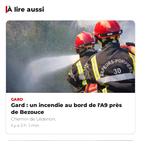
À lire aussi
GARD
Gard : un incendie au bord de l'A9 près
de Bezouce
Chemin de Lédenon.
il y a 2 h
1 min