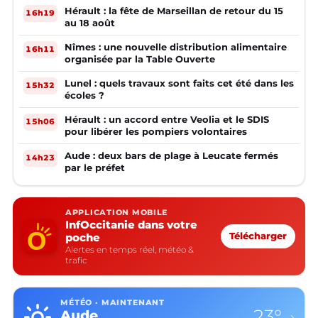
Hérault : la fête de Marseillan de retour du 15
16h19
au 18 août
Nîmes : une nouvelle distribution alimentaire
16h11
organisée par la Table Ouverte
Lunel : quels travaux sont faits cet été dans les
15h32
écoles ?
Hérault : un accord entre Veolia et le SDIS
15h06
pour libérer les pompiers volontaires
Aude : deux bars de plage à Leucate fermés
14h23
par le préfet
APPLICATION MOBILE
InfOccitanie dans votre
poche
Télécharger
Alertes en temps réel, météo &
trafic
MÉTÉO · MAINTENANT
16°
Aveyron
›