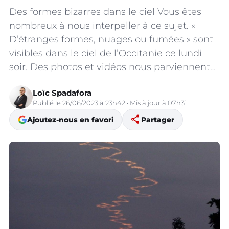
Des formes bizarres dans le ciel Vous êtes
nombreux à nous interpeller à ce sujet. «
D’étranges formes, nuages ou fumées » sont
visibles dans le ciel de l’Occitanie ce lundi
soir. Des photos et vidéos nous parviennent…
Loïc Spadafora
Publié le 26/06/2023 à 23h42 · Mis à jour à 07h31
share
Ajoutez-nous en favori
Partager