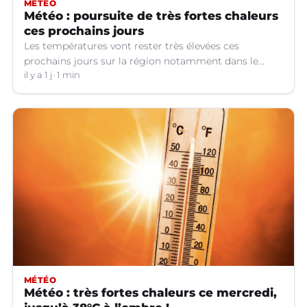
MÉTÉO
Météo : poursuite de très fortes chaleurs
ces prochains jours
Les températures vont rester très élevées ces
prochains jours sur la région notamment dans le
Languedoc.
il y a 1 j
1 min
MÉTÉO
Météo : très fortes chaleurs ce mercredi,