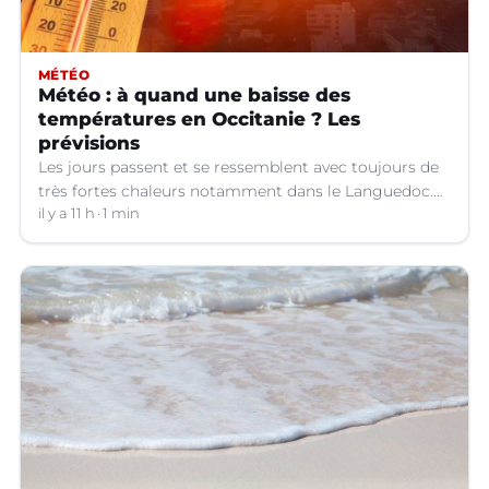
MÉTÉO
Météo : à quand une baisse des
températures en Occitanie ? Les
prévisions
Les jours passent et se ressemblent avec toujours de
très fortes chaleurs notamment dans le Languedoc.
Jusqu’à quand ?
il y a 11 h
1 min