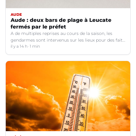
AUDE
Aude : deux bars de plage à Leucate
fermés par le préfet
A de multiples reprises au cours de la saison, les
gendarmes sont intervenus sur les lieux pour des faits
de violences, de consommation d'alcool, de rixes, de
il y a 14 h
1 min
tapage, de stationnement...