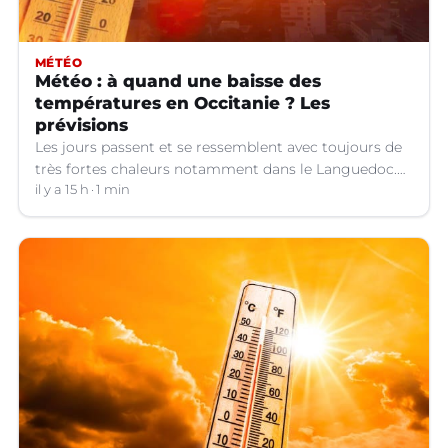
MÉTÉO
Météo : à quand une baisse des
températures en Occitanie ? Les
prévisions
Les jours passent et se ressemblent avec toujours de
très fortes chaleurs notamment dans le Languedoc.
Jusqu’à quand ?
il y a 15 h
1 min