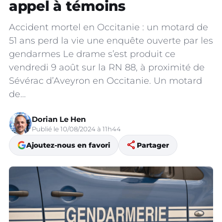
appel à témoins
Accident mortel en Occitanie : un motard de
51 ans perd la vie une enquête ouverte par les
gendarmes Le drame s’est produit ce
vendredi 9 août sur la RN 88, à proximité de
Sévérac d’Aveyron en Occitanie. Un motard
de…
Dorian Le Hen
Publié le 10/08/2024 à 11h44
share
Ajoutez-nous en favori
Partager