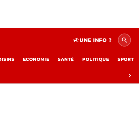
search
campaign
UNE INFO ?
OISIRS
ECONOMIE
SANTÉ
POLITIQUE
SPORT
chevron_right