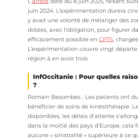
L’
arrêté
date du 8 juin 2025, faisant suit
juin 2024. L’expérimentation durera cinq 
y avait une volonté de mélanger des zon
dotées, avec l’obligation, pour figurer d
efficacement possible en
CPTS
, chargée
L’expérimentation couvre vingt départem
région à en avoir trois.
InfOccitanie : Pour quelles rais
?
Romain Besombes : Les patients ont du
bénéficier de soins de kinésithérapie.
disponibles, les délais d’attente s’allon
dans la moitié des pays d’Europe, cela f
aucune « sinistralité » supérieure à ce 