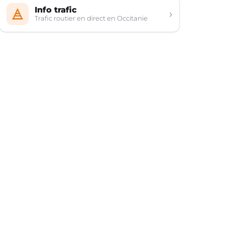
Info trafic
›
Trafic routier en direct en Occitanie