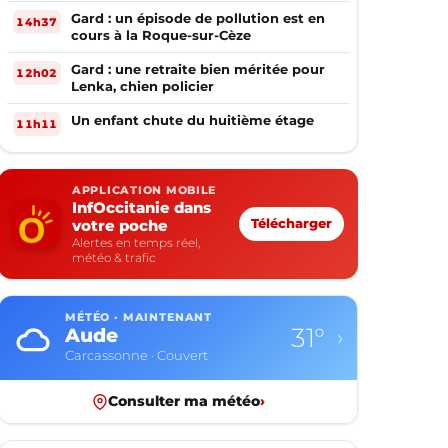
Gard : un épisode de pollution est en
14h37
cours à la Roque-sur-Cèze
Gard : une retraite bien méritée pour
12h02
Lenka, chien policier
Un enfant chute du huitième étage
11h11
APPLICATION MOBILE
InfOccitanie dans
votre poche
Télécharger
Alertes en temps réel,
météo & trafic
MÉTÉO · MAINTENANT
31°
Aude
›
Carcassonne · Couvert
Consulter ma météo
›