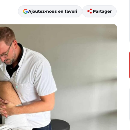
share
Ajoutez-nous en favori
Partager