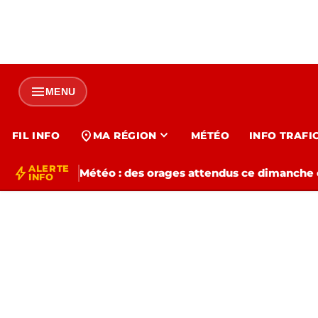
menu
MENU
expand_more
location_on
FIL INFO
MA RÉGION
MÉTÉO
INFO TRAFI
ALERTE
bolt
Météo : des orages attendus ce dimanche e
INFO