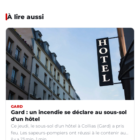
À lire aussi
GARD
Gard : un incendie se déclare au sous-sol
d'un hôtel
Ce jeudi, le sous-sol d'un hôtel à Collias (Gard) a pris
feu. Les sapeurs-pompiers ont réussi à le contenir au
niveau de la buanderie.
il y a 23 min
1 min