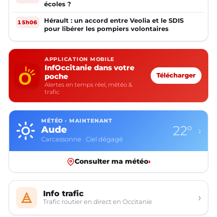
écoles ?
Hérault : un accord entre Veolia et le SDIS
15h06
pour libérer les pompiers volontaires
APPLICATION MOBILE
InfOccitanie dans votre
poche
Télécharger
Alertes en temps réel, météo &
trafic
MÉTÉO · MAINTENANT
22°
Aude
›
Carcassonne · Ciel dégagé
Consulter ma météo
›
Info trafic
›
Trafic routier en direct en Occitanie