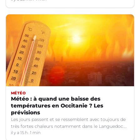
MÉTÉO
Météo : à quand une baisse des
températures en Occitanie ? Les
prévisions
Les jours passent et se ressemblent avec toujours de
très fortes chaleurs notamment dans le Languedoc.
Jusqu’à quand ?
il y a 15 h
1 min