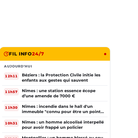
FIL INFO
24/7
AUJOURD'HUI
Béziers : la Protection Civile initie les
12h11
enfants aux gestes qui sauvent
Nîmes : une station essence écope
11h57
d’une amende de 7000 €
Nîmes : incendie dans le hall d'un
11h30
immeuble "connu pour être un point
de deal"
Nîmes : un homme alcoolisé interpellé
10h31
pour avoir frappé un policier
Montpellier : un homme blessé au cou