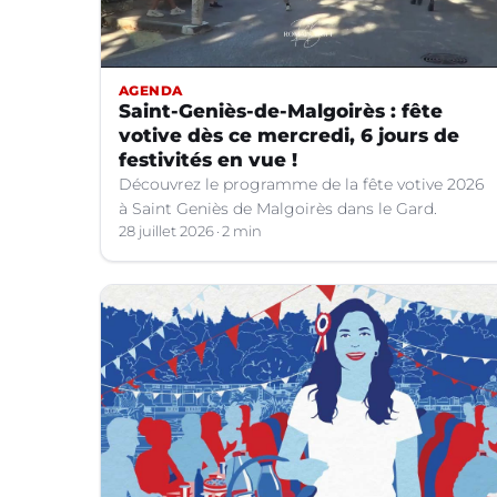
AGENDA
Saint-Geniès-de-Malgoirès : fête
votive dès ce mercredi, 6 jours de
festivités en vue !
Découvrez le programme de la fête votive 2026
à Saint Geniès de Malgoirès dans le Gard.
28 juillet 2026
2 min