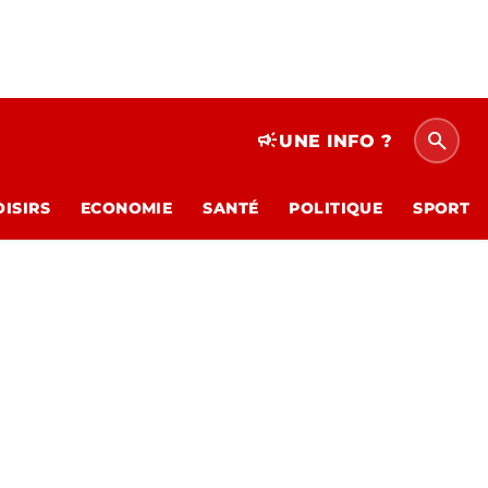
search
campaign
UNE INFO ?
OISIRS
ECONOMIE
SANTÉ
POLITIQUE
SPORT