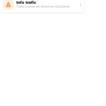
Info trafic
›
Trafic routier en direct en Occitanie