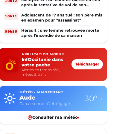
10h12
après la tentative de vol de son
téléphone
Adolescent de 17 ans tué : son père mis
10h11
en examen pour "assassinat"
Hérault : une femme retrouvée morte
09h56
après l'incendie de sa maison
APPLICATION MOBILE
InfOccitanie dans
votre poche
Télécharger
Alertes en temps réel,
météo & trafic
MÉTÉO · MAINTENANT
30°
Aude
›
Carcassonne · Ciel dégagé
Consulter ma météo
›