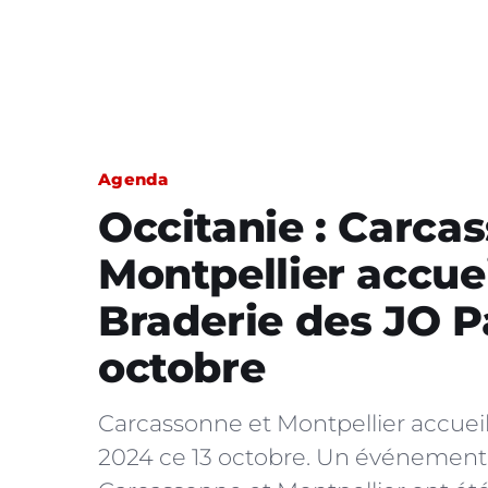
Agenda
Occitanie : Carca
Montpellier accue
Braderie des JO P
octobre
Carcassonne et Montpellier accueil
2024 ce 13 octobre. Un événement