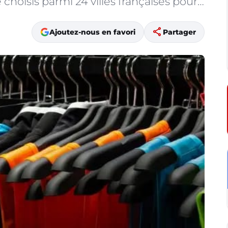
choisis parmi 24 villes françaises pour…
share
Ajoutez-nous en favori
Partager