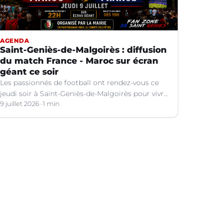
AGENDA
Saint-Geniès-de-Malgoirès : diffusion
du match France - Maroc sur écran
géant ce soir
Les passionnés de football ont rendez-vous ce
jeudi soir à Saint-Geniès-de-Malgoirès pour vivre
ensemble l'un des temps forts de la Coupe du
9 juillet 2026
1 min
Monde 2026.