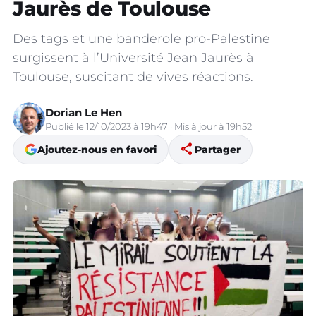
Jaurès de Toulouse
Des tags et une banderole pro-Palestine
surgissent à l’Université Jean Jaurès à
Toulouse, suscitant de vives réactions.
Dorian Le Hen
Publié le 12/10/2023 à 19h47 · Mis à jour à 19h52
share
Ajoutez-nous en favori
Partager