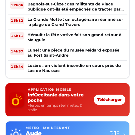
Bagnols-sur-Cèze : des militants de Place
17h06
publique ont-ils été empêchés de tracter par
la mairie ?
La Grande Motte : un octogénaire réanimé sur
15h12
la plage du Grand Travers
Hérault : la fête votive fait son grand retour à
15h11
Mauguio
Lunel : une pièce du musée Médard exposée
14h37
au Fort Saint-André
Lozère : un violent incendie en cours près du
13h44
Lac de Naussac
APPLICATION MOBILE
InfOccitanie dans votre
poche
Télécharger
Alertes en temps réel, météo &
trafic
MÉTÉO · MAINTENANT
21°
Aude
›