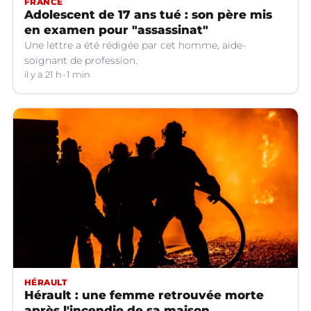
FRANCE
Adolescent de 17 ans tué : son père mis
en examen pour "assassinat"
Une lettre a été rédigée par cet homme, aide-
soignant de profession.
il y a 21 h
1 min
HÉRAULT
Hérault : une femme retrouvée morte
après l'incendie de sa maison