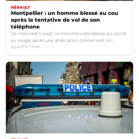
HÉRAULT
Montpellier : un homme blessé au cou
après la tentative de vol de son
téléphone
Ce mercredi 5 août, un homme a été blessé au cou et
au visage après une altercation concernant un
téléphone portable à Montpellier (Hérault).
il y a 21 h
1 min