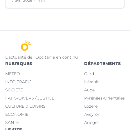
d’euros, qui a suscité de vifs débats.
17 avril 2026
4 min
L'actualité de l'Occitanie en continu
RUBRIQUES
DÉPARTEMENTS
MÉTÉO
Gard
INFO TRAFIC
Hérault
SOCIÉTÉ
Aude
FAITS-DIVERS / JUSTICE
Pyrénées-Orientales
CULTURE & LOISIRS
Lozère
ECONOMIE
Aveyron
SANTÉ
Ariège
LE SITE