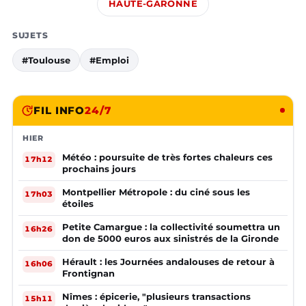
HAUTE-GARONNE
SUJETS
#Toulouse
#Emploi
FIL INFO
24/7
HIER
Météo : poursuite de très fortes chaleurs ces
17h12
prochains jours
Montpellier Métropole : du ciné sous les
17h03
étoiles
Petite Camargue : la collectivité soumettra un
16h26
don de 5000 euros aux sinistrés de la Gironde
Hérault : les Journées andalouses de retour à
16h06
Frontignan
Nîmes : épicerie, "plusieurs transactions
15h11