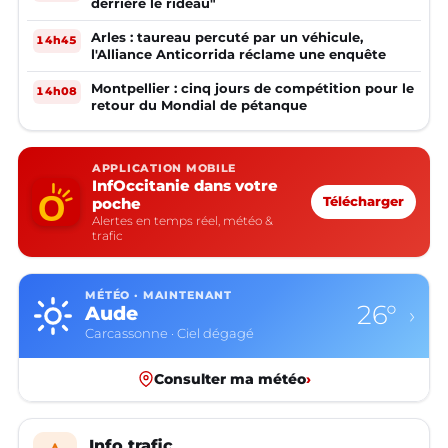
derrière le rideau"
Arles : taureau percuté par un véhicule,
14h45
l'Alliance Anticorrida réclame une enquête
Montpellier : cinq jours de compétition pour le
14h08
retour du Mondial de pétanque
APPLICATION MOBILE
InfOccitanie dans votre
poche
Télécharger
Alertes en temps réel, météo &
trafic
MÉTÉO · MAINTENANT
26°
Aude
›
Carcassonne · Ciel dégagé
Consulter ma météo
›
Info trafic