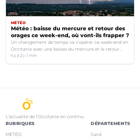
MÉTÉO
Météo : baisse du mercure et retour des
orages ce week-end, où vont-ils frapper ?
Un changement de temps va s'opérer ce week-end en
Occitanie avec une baisse du mercure et le retour
d'orages dans certains départements.
il y a 2 j
1 min
L'actualité de l'Occitanie en continu
RUBRIQUES
DÉPARTEMENTS
MÉTÉO
Gard