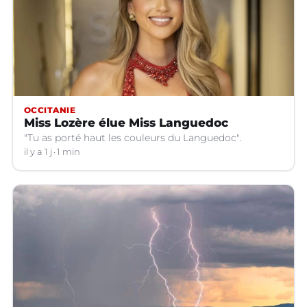
OCCITANIE
Miss Lozère élue Miss Languedoc
"Tu as porté haut les couleurs du Languedoc".
il y a 1 j
1 min