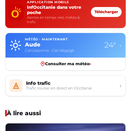
APPLICATION MOBILE
InfOccitanie dans votre
poche
Télécharger
Alertes en temps réel, météo &
trafic
MÉTÉO · MAINTENANT
24°
Aude
›
Carcassonne · Ciel dégagé
Consulter ma météo
›
Info trafic
›
Trafic routier en direct en Occitanie
À lire aussi