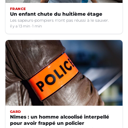
FRANCE
Un enfant chute du huitième étage
Les sapeurs-pompiers n'ont pas réussi à le sauver.
il y a 13 min
1 min
GARD
Nîmes : un homme alcoolisé interpellé
pour avoir frappé un policier