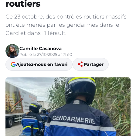
routiers
Ce 23 octobre, des contrôles routiers massifs
ont été menés par les gendarmes dans le
Gard et dans l’Hérault.
Camille Casanova
Publié le 27/10/2025 à 17h10
share
Ajoutez-nous en favori
Partager