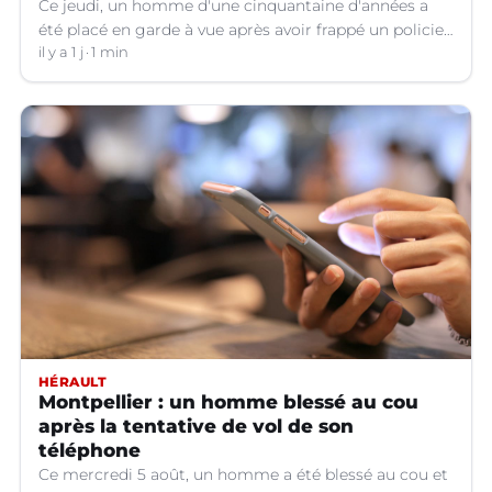
Ce jeudi, un homme d'une cinquantaine d'années a
été placé en garde à vue après avoir frappé un policier
hors service à Nîmes (Gard).
il y a 1 j
1 min
HÉRAULT
Montpellier : un homme blessé au cou
après la tentative de vol de son
téléphone
Ce mercredi 5 août, un homme a été blessé au cou et