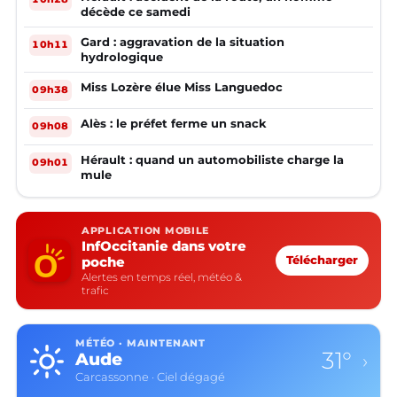
décède ce samedi
Gard : aggravation de la situation
10h11
hydrologique
Miss Lozère élue Miss Languedoc
09h38
Alès : le préfet ferme un snack
09h08
Hérault : quand un automobiliste charge la
09h01
mule
APPLICATION MOBILE
InfOccitanie dans votre
poche
Télécharger
Alertes en temps réel, météo &
trafic
MÉTÉO · MAINTENANT
31°
Aude
›
Carcassonne · Ciel dégagé