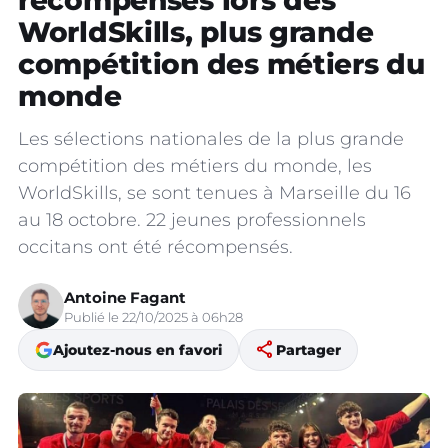
récompensés lors des
WorldSkills, plus grande
compétition des métiers du
monde
Les sélections nationales de la plus grande
compétition des métiers du monde, les
WorldSkills, se sont tenues à Marseille du 16
au 18 octobre. 22 jeunes professionnels
occitans ont été récompensés.
Antoine Fagant
Publié le 22/10/2025 à 06h28
share
Ajoutez-nous en favori
Partager