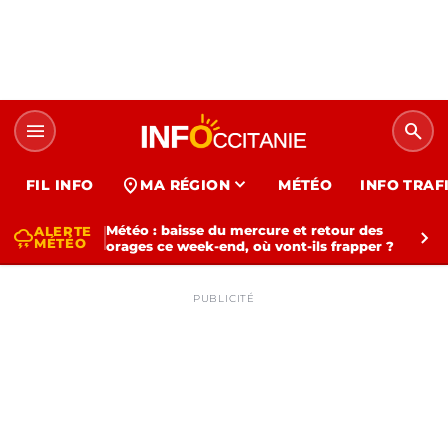
menu
search
expand_more
location_on
FIL INFO
MA RÉGION
MÉTÉO
INFO TRAF
Météo : baisse du mercure et retour des
ALERTE
thunderstorm
chevron_right
MÉTÉO
orages ce week-end, où vont-ils frapper ?
PUBLICITÉ