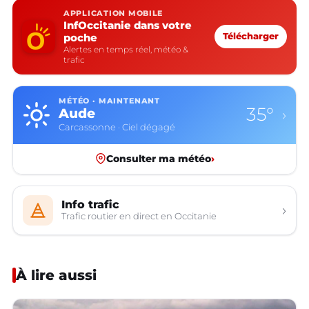
APPLICATION MOBILE
InfOccitanie dans votre
poche
Télécharger
Alertes en temps réel, météo &
trafic
MÉTÉO · MAINTENANT
35°
Aude
›
Carcassonne · Ciel dégagé
Consulter ma météo
›
Info trafic
›
Trafic routier en direct en Occitanie
À lire aussi