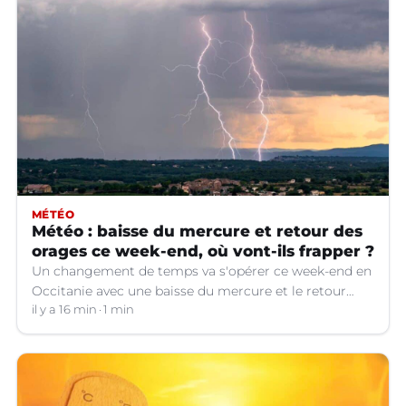
MÉTÉO
Météo : baisse du mercure et retour des
orages ce week-end, où vont-ils frapper ?
Un changement de temps va s'opérer ce week-end en
Occitanie avec une baisse du mercure et le retour
d'orages dans certains départements.
il y a 16 min
1 min