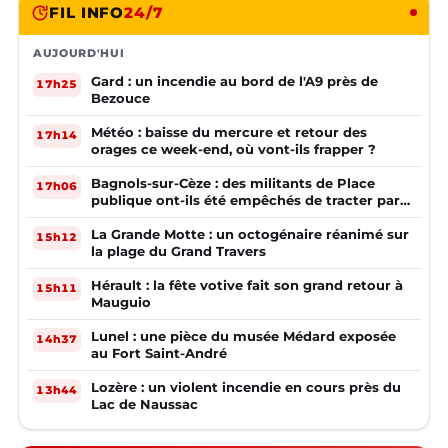
FIL INFO
24/7
AUJOURD'HUI
Gard : un incendie au bord de l'A9 près de
17h25
Bezouce
Météo : baisse du mercure et retour des
17h14
orages ce week-end, où vont-ils frapper ?
Bagnols-sur-Cèze : des militants de Place
17h06
publique ont-ils été empêchés de tracter par
la mairie ?
La Grande Motte : un octogénaire réanimé sur
15h12
la plage du Grand Travers
Hérault : la fête votive fait son grand retour à
15h11
Mauguio
Lunel : une pièce du musée Médard exposée
14h37
au Fort Saint-André
Lozère : un violent incendie en cours près du
13h44
Lac de Naussac