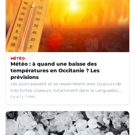
MÉTÉO
Météo : à quand une baisse des
températures en Occitanie ? Les
prévisions
Les jours passent et se ressemblent avec toujours de
très fortes chaleurs notamment dans le Languedoc.
Jusqu’à quand ?
il y a 1 j
1 min