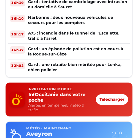
Gard : tentative de cambriolage avec intrusion
16h39
au domicile à Sauzet
Narbonne : deux nouveaux véhicules de
16h10
secours pour les pompiers
A75 : incendie dans le tunnel de l'Escalette,
15h17
trafic à l'arrêt
Gard : un épisode de pollution est en cours à
14h37
la Roque-sur-Cèze
Gard : une retraite bien méritée pour Lenka,
12h02
chien policier
APPLICATION MOBILE
InfOccitanie dans votre
poche
Télécharger
Alertes en temps réel, météo &
trafic
MÉTÉO · MAINTENANT
21°
Aveyron
›