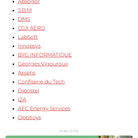
Absoger
S.B.M
DMS
CGX AERO
LabSoft
Innopsys
BYG INFORMATIQUE
Georges Vigouroux
Axsens
Confiserie du Tech
Dipostel
I2A
AEC Energy Services
Oppitoys
PUBLICITÉ