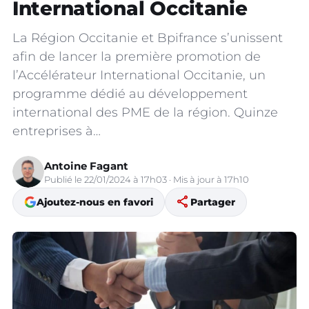
International Occitanie
La Région Occitanie et Bpifrance s’unissent
afin de lancer la première promotion de
l’Accélérateur International Occitanie, un
programme dédié au développement
international des PME de la région. Quinze
entreprises à…
Antoine Fagant
Publié le 22/01/2024 à 17h03 · Mis à jour à 17h10
share
Ajoutez-nous en favori
Partager