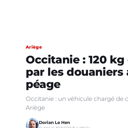
Ariège
Occitanie : 120 kg
par les douaniers
péage
Occitanie : un véhicule chargé de
Ariège
Dorian Le Hen
Publié le 30/03/2025 à 19h34