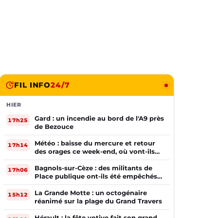
FIL INFO
24/7
HIER
Gard : un incendie au bord de l'A9 près
17h25
de Bezouce
Météo : baisse du mercure et retour
17h14
des orages ce week-end, où vont-ils
frapper ?
Bagnols-sur-Cèze : des militants de
17h06
Place publique ont-ils été empêchés
de tracter par la mairie ?
La Grande Motte : un octogénaire
15h12
réanimé sur la plage du Grand Travers
Hérault : la fête votive fait son grand