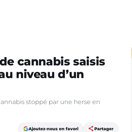
 de cannabis saisis
 au niveau d’un
 cannabis stoppé par une herse en
share
Ajoutez-nous en favori
Partager