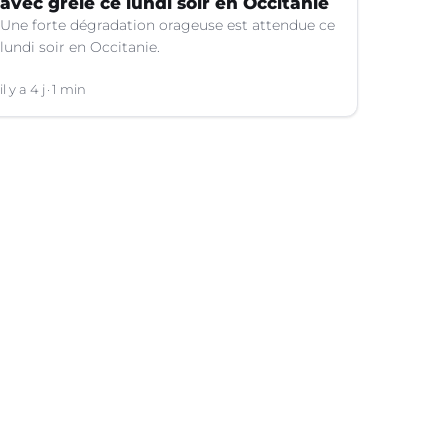
avec grêle ce lundi soir en Occitanie
Une forte dégradation orageuse est attendue ce
lundi soir en Occitanie.
il y a 4 j
1 min