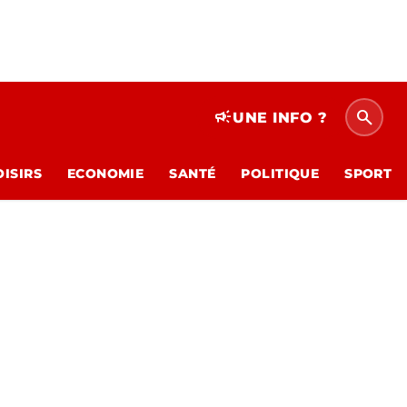
search
campaign
UNE INFO ?
OISIRS
ECONOMIE
SANTÉ
POLITIQUE
SPORT