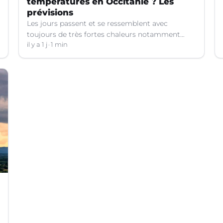
températures en Occitanie ? Les
prévisions
Les jours passent et se ressemblent avec
toujours de très fortes chaleurs notamment
dans le Languedoc. Jusqu’à quand ?
il y a 1 j
1 min