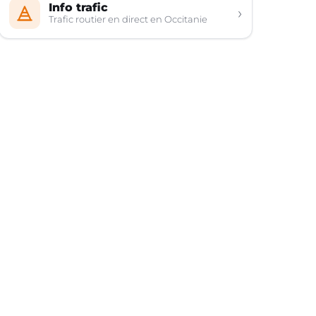
Info trafic
›
Trafic routier en direct en Occitanie