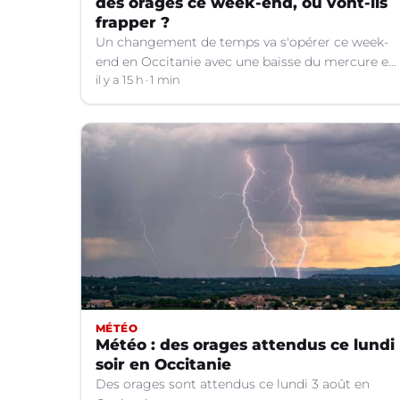
des orages ce week-end, où vont-ils
frapper ?
Un changement de temps va s'opérer ce week-
end en Occitanie avec une baisse du mercure et
le retour d'orages dans certains départements.
il y a 15 h
1 min
MÉTÉO
Météo : des orages attendus ce lundi
soir en Occitanie
Des orages sont attendus ce lundi 3 août en