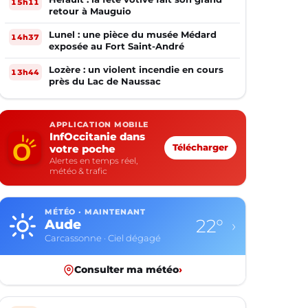
15h11
retour à Mauguio
Lunel : une pièce du musée Médard
14h37
exposée au Fort Saint-André
Lozère : un violent incendie en cours
13h44
près du Lac de Naussac
APPLICATION MOBILE
InfOccitanie dans
votre poche
Télécharger
Alertes en temps réel,
météo & trafic
MÉTÉO · MAINTENANT
22°
Aude
›
Carcassonne · Ciel dégagé
Consulter ma météo
›