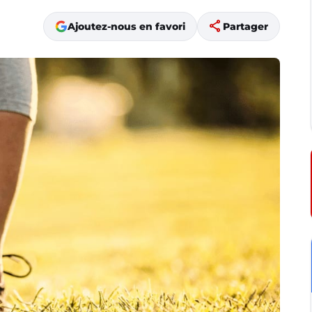
share
Ajoutez-nous en favori
Partager