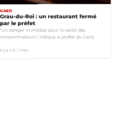
GARD
Grau-du-Roi : un restaurant fermé
par le préfet
"Un danger immédiat pour la santé des
consommateurs", indique le préfet du Gard.
il y a 4 h
1 min