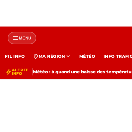
menu
MENU
expand_more
location_on
FIL INFO
MA RÉGION
MÉTÉO
INFO TRAFI
ALERTE
bolt
Météo : à quand une baisse des températur
INFO