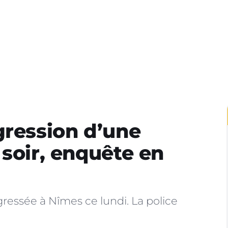
gression d’une
 soir, enquête en
essée à Nîmes ce lundi. La police