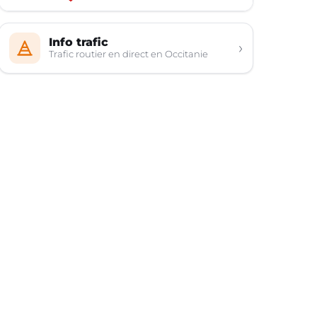
Info trafic
›
Trafic routier en direct en Occitanie