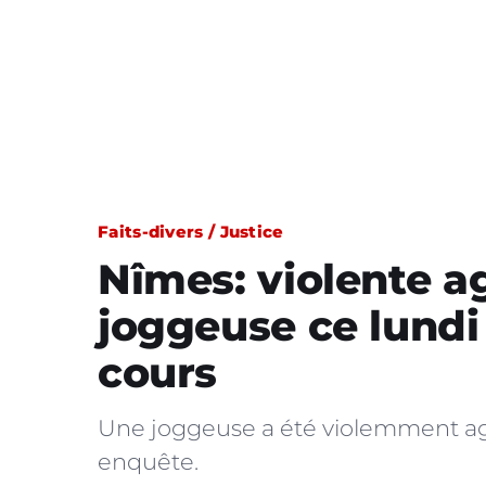
Faits-divers / Justice
Nîmes: violente a
joggeuse ce lundi
cours
Une joggeuse a été violemment agr
enquête.