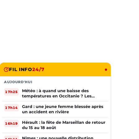
FIL INFO
24/7
AUJOURD'HUI
Météo : à quand une baisse des
17h25
températures en Occitanie ? Les
prévisions
Gard : une jeune femme blessée après
17h14
un accident en rivière
Hérault : la fête de Marseillan de retour
16h19
du 15 au 18 août
Nîmes : une nouvelle distribution