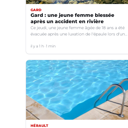
GARD
Gard : une jeune femme blessée
après un accident en rivière
Ce jeudi, une jeune femme âgée de 18 ans a été
évacuée après une luxation de l'épaule lors d'un
plongeon dans une rivière à Saint-André-de-
Valborgne (Gard).
il y a 1 h
1 min
HÉRAULT