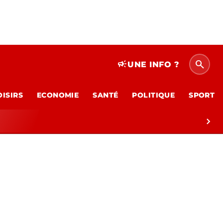
search
campaign
UNE INFO ?
OISIRS
ECONOMIE
SANTÉ
POLITIQUE
SPORT
chevron_right