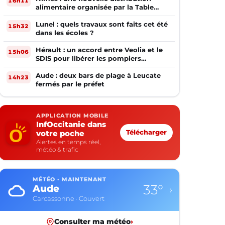
16h11
alimentaire organisée par la Table
Ouverte
Lunel : quels travaux sont faits cet été
15h32
dans les écoles ?
Hérault : un accord entre Veolia et le
15h06
SDIS pour libérer les pompiers
volontaires
Aude : deux bars de plage à Leucate
14h23
fermés par le préfet
APPLICATION MOBILE
InfOccitanie dans
votre poche
Télécharger
Alertes en temps réel,
météo & trafic
MÉTÉO · MAINTENANT
33°
Aude
›
Carcassonne · Couvert
Consulter ma météo
›