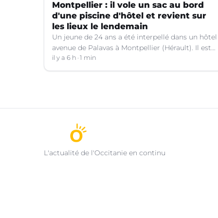
Montpellier : il vole un sac au bord
d'une piscine d'hôtel et revient sur
les lieux le lendemain
Un jeune de 24 ans a été interpellé dans un hôtel
avenue de Palavas à Montpellier (Hérault). Il est
suspecté d'avoir volé le sac d'une cliente.
il y a 6 h
1 min
L'actualité de l'Occitanie en continu