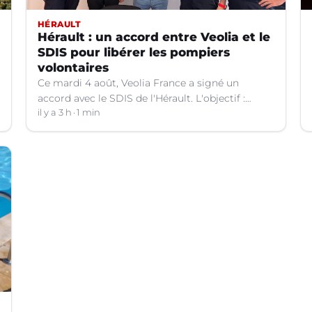
HÉRAULT
Hérault : un accord entre Veolia et le
SDIS pour libérer les pompiers
volontaires
Ce mardi 4 août, Veolia France a signé un
accord avec le SDIS de l'Hérault. L'objectif :
faciliter la disponibilité des salariés de
il y a 3 h
1 min
l'entreprise engagés en qualité de sapeurs-
pompiers volontaires.