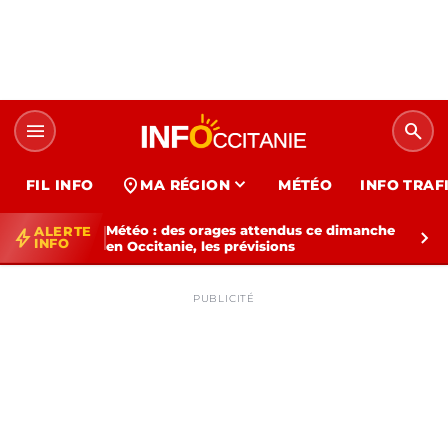
menu
search
expand_more
location_on
FIL INFO
MA RÉGION
MÉTÉO
INFO TRAF
Météo : des orages attendus ce dimanche
ALERTE
bolt
chevron_right
INFO
en Occitanie, les prévisions
PUBLICITÉ