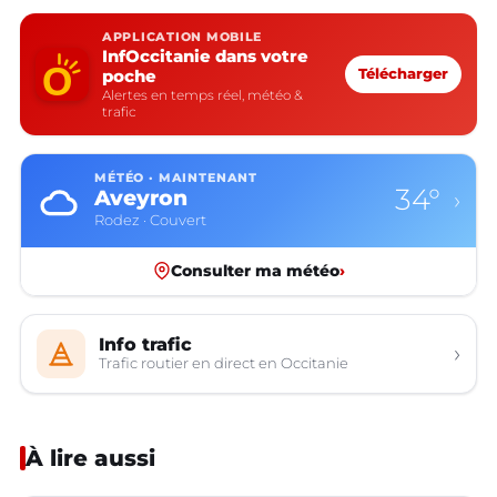
APPLICATION MOBILE
InfOccitanie dans votre
poche
Télécharger
Alertes en temps réel, météo &
trafic
MÉTÉO · MAINTENANT
34°
Aveyron
›
Rodez · Couvert
Consulter ma météo
›
Info trafic
›
Trafic routier en direct en Occitanie
À lire aussi