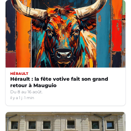
HÉRAULT
Hérault : la fête votive fait son grand
retour à Mauguio
Du 8 au 16 août.
il y a 1 j
1 min