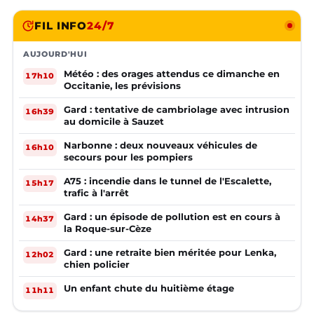
FIL INFO
24/7
AUJOURD'HUI
Météo : des orages attendus ce dimanche en
17h10
Occitanie, les prévisions
Gard : tentative de cambriolage avec intrusion
16h39
au domicile à Sauzet
Narbonne : deux nouveaux véhicules de
16h10
secours pour les pompiers
A75 : incendie dans le tunnel de l'Escalette,
15h17
trafic à l'arrêt
Gard : un épisode de pollution est en cours à
14h37
la Roque-sur-Cèze
Gard : une retraite bien méritée pour Lenka,
12h02
chien policier
Un enfant chute du huitième étage
11h11