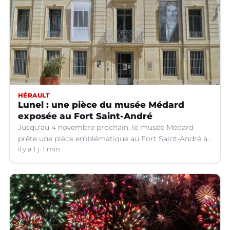
HÉRAULT
Lunel : une pièce du musée Médard
exposée au Fort Saint-André
Jusqu'au 4 novembre prochain, le musée Médard
prête une pièce emblématique au Fort Saint-André à
Villeneuve-lez-Avignon (Gard).
il y a 1 j
1 min