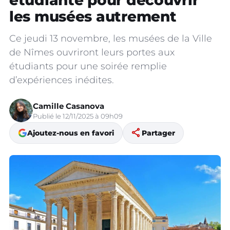
étudiante pour découvrir
les musées autrement
Ce jeudi 13 novembre, les musées de la Ville
de Nîmes ouvriront leurs portes aux
étudiants pour une soirée remplie
d’expériences inédites.
Camille Casanova
Publié le 12/11/2025 à 09h09
share
Ajoutez-nous en favori
Partager