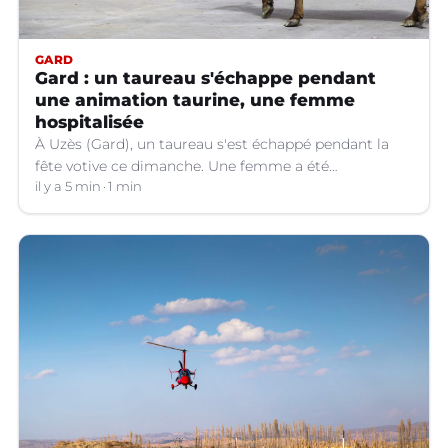
GARD
Gard : un taureau s'échappe pendant
une animation taurine, une femme
hospitalisée
À Uzès (Gard), un taureau s'est échappé pendant la
fête votive ce dimanche. Une femme a été
légèrement blessée et transportée à l'hôpital.
il y a 5 min
1 min