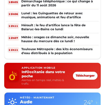
Démarchage téléphonique : ce qui change à
18h05
partir du 11 août 2026
Lunel : les Guinguettes de retour avec
15h06
musique, animations et feu d'artifice
Hérault : le feu d'artifice lance la fête de
12h11
Balaruc-les-Bains ce lundi
Météo : orages ce dimanche soir, nouvelle
12h07
hausse du mercure dès ce lundi !
Toulouse Métropole : des kits économiseurs
11h11
d'eau distribués à la population
APPLICATION MOBILE
InfOccitanie dans votre
poche
Télécharger
Alertes en temps réel, météo &
trafic
MÉTÉO · MAINTENANT
24°
Aude
›