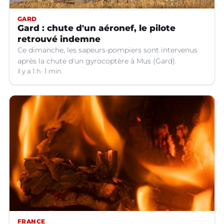
GARD
Gard : chute d'un aéronef, le pilote
retrouvé indemne
Ce dimanche, les sapeurs-pompiers sont intervenus
après la chute d'un gyrocoptère à Mus (Gard).
il y a 1 h
1 min
FRANCE