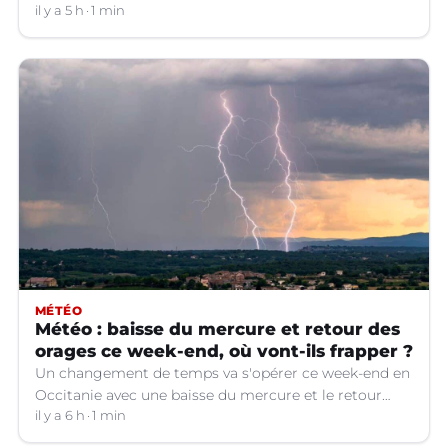
il y a 5 h
1 min
MÉTÉO
Météo : baisse du mercure et retour des
orages ce week-end, où vont-ils frapper ?
Un changement de temps va s'opérer ce week-end en
Occitanie avec une baisse du mercure et le retour
d'orages dans certains départements.
il y a 6 h
1 min