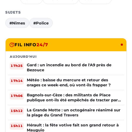
SUJETS
#Nîmes
#Police
FIL INFO
24/7
AUJOURD'HUI
Gard : un incendie au bord de l'A9 près de
17h25
Bezouce
Météo : baisse du mercure et retour des
17h14
orages ce week-end, où vont-ils frapper ?
Bagnols-sur-Cèze : des militants de Place
17h06
publique ont-ils été empêchés de tracter par
la mairie ?
La Grande Motte : un octogénaire réanimé sur
15h12
la plage du Grand Travers
Hérault : la fête votive fait son grand retour à
15h11
Mauguio