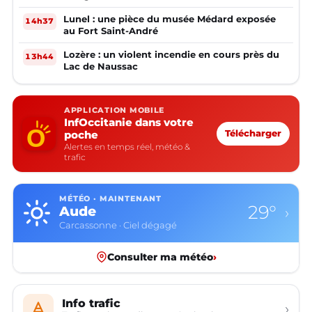
Lunel : une pièce du musée Médard exposée
14h37
au Fort Saint-André
Lozère : un violent incendie en cours près du
13h44
Lac de Naussac
APPLICATION MOBILE
InfOccitanie dans votre
poche
Télécharger
Alertes en temps réel, météo &
trafic
MÉTÉO · MAINTENANT
29°
Aude
›
Carcassonne · Ciel dégagé
Consulter ma météo
›
Info trafic
›