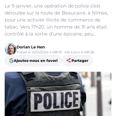
Le 9 janvier, une opération de police s’est
déroulée sur la route de Beaucaire, à Nîmes,
pour une activité illicite de commerce de
tabac. Vers 17h20, un homme de 31 ans était
contrôlé à la sortie d’une épicerie, peu…
Dorian Le Hen
Publié le 12/01/2024 à 08h31 · Mis à jour à 08h36
share
Ajoutez-nous en favori
Partager