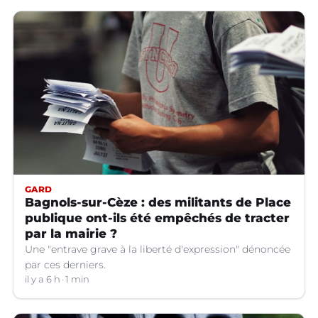
GARD
Bagnols-sur-Cèze : des militants de Place
publique ont-ils été empêchés de tracter
par la mairie ?
Une "entrave grave à la liberté d'expression" dénoncée
par ces derniers.
il y a 6 h
1 min