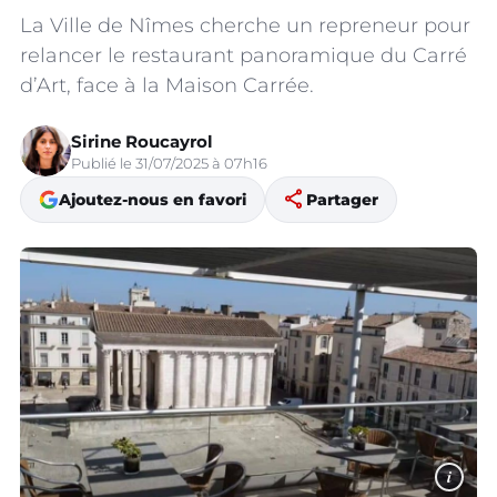
La Ville de Nîmes cherche un repreneur pour
relancer le restaurant panoramique du Carré
d’Art, face à la Maison Carrée.
Sirine Roucayrol
Publié le 31/07/2025 à 07h16
share
Ajoutez-nous en favori
Partager
i