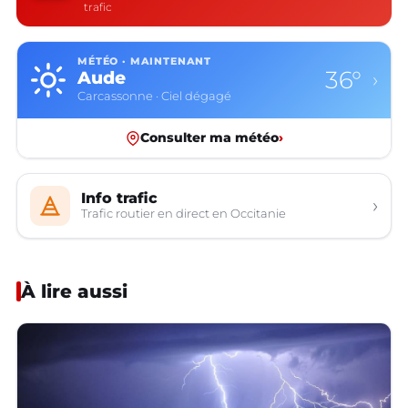
trafic
MÉTÉO · MAINTENANT
36°
Aude
›
Carcassonne · Ciel dégagé
Consulter ma météo
›
Info trafic
›
Trafic routier en direct en Occitanie
À lire aussi