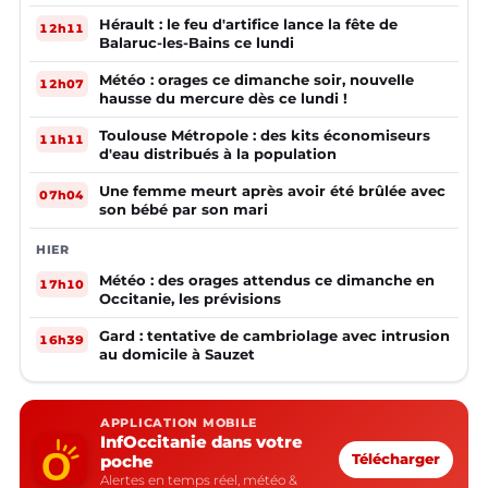
Hérault : le feu d'artifice lance la fête de
12h11
Balaruc-les-Bains ce lundi
Météo : orages ce dimanche soir, nouvelle
12h07
hausse du mercure dès ce lundi !
Toulouse Métropole : des kits économiseurs
11h11
d'eau distribués à la population
Une femme meurt après avoir été brûlée avec
07h04
son bébé par son mari
HIER
Météo : des orages attendus ce dimanche en
17h10
Occitanie, les prévisions
Gard : tentative de cambriolage avec intrusion
16h39
au domicile à Sauzet
APPLICATION MOBILE
InfOccitanie dans votre
poche
Télécharger
Alertes en temps réel, météo &