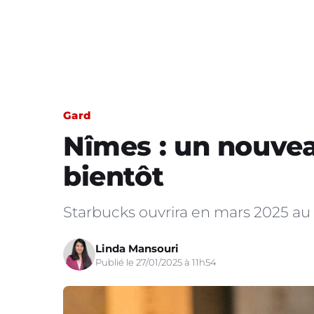
Gard
Nîmes : un nouvea
bientôt
Starbucks ouvrira en mars 2025 au s
Linda Mansouri
Publié le 27/01/2025 à 11h54