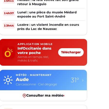
15h11
retour à Mauguio
Lunel : une pièce du musée Médard
14h37
exposée au Fort Saint-André
Lozère : un violent incendie en cours
13h44
près du Lac de Naussac
APPLICATION MOBILE
InfOccitanie dans
votre poche
Télécharger
Alertes en temps réel,
météo & trafic
MÉTÉO · MAINTENANT
31°
Aude
›
Carcassonne · Ciel dégagé
Consulter ma météo
›