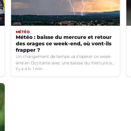
MÉTÉO
Météo : baisse du mercure et retour
des orages ce week-end, où vont-ils
frapper ?
Un changement de temps va s'opérer ce week-
end en Occitanie avec une baisse du mercure et
le retour d'orages dans certains départements.
il y a 4 h
1 min