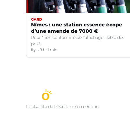
GARD
Nîmes : une station essence écope
d’une amende de 7000 €
Pour "non conformité de l'affichage lisible des
prix".
il y a 9 h
1 min
L'actualité de l'Occitanie en continu