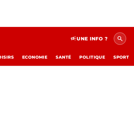
search
campaign
UNE INFO ?
OISIRS
ECONOMIE
SANTÉ
POLITIQUE
SPORT