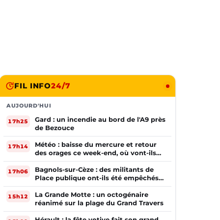
FIL INFO
24/7
AUJOURD'HUI
Gard : un incendie au bord de l'A9 près
17h25
de Bezouce
Météo : baisse du mercure et retour
17h14
des orages ce week-end, où vont-ils
frapper ?
Bagnols-sur-Cèze : des militants de
17h06
Place publique ont-ils été empêchés
de tracter par la mairie ?
La Grande Motte : un octogénaire
15h12
réanimé sur la plage du Grand Travers
Hérault : la fête votive fait son grand