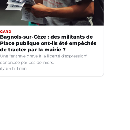
GARD
Bagnols-sur-Cèze : des militants de
Place publique ont-ils été empêchés
de tracter par la mairie ?
Une "entrave grave à la liberté d'expression"
dénoncée par ces derniers.
il y a 4 h
1 min