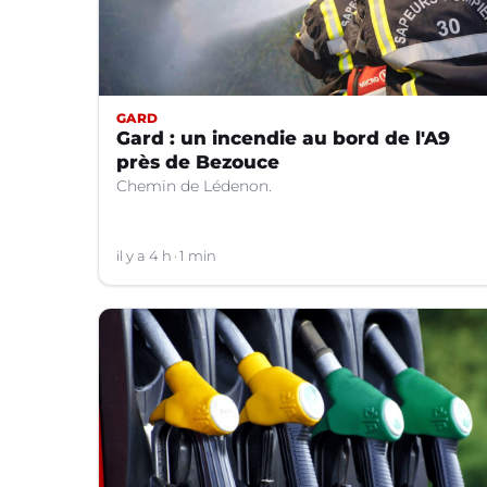
GARD
Gard : un incendie au bord de l'A9
près de Bezouce
Chemin de Lédenon.
il y a 4 h
1 min