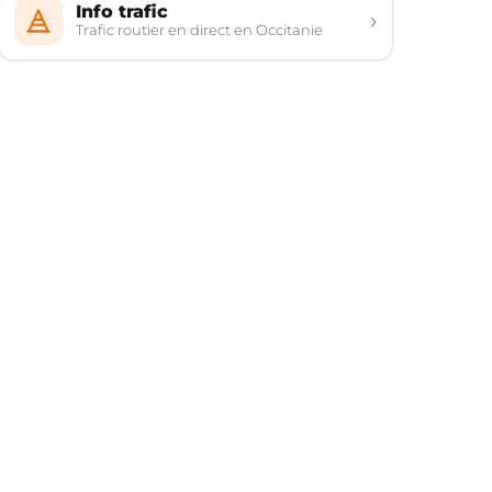
Info trafic
›
Trafic routier en direct en Occitanie