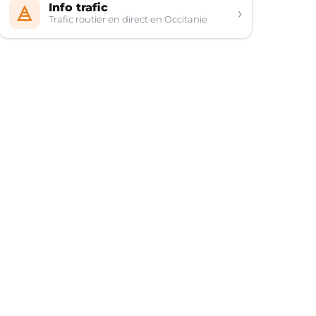
Info trafic
›
Trafic routier en direct en Occitanie