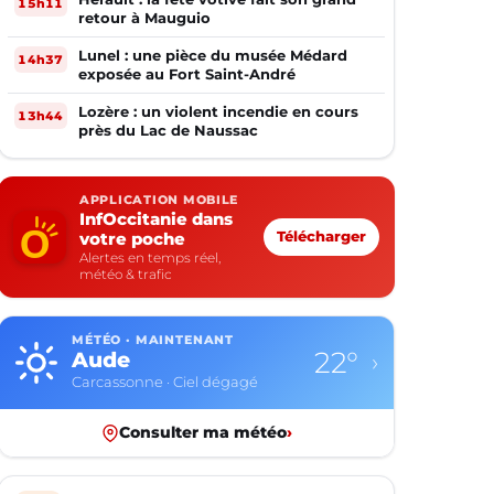
15h11
retour à Mauguio
Lunel : une pièce du musée Médard
14h37
exposée au Fort Saint-André
Lozère : un violent incendie en cours
13h44
près du Lac de Naussac
APPLICATION MOBILE
InfOccitanie dans
votre poche
Télécharger
Alertes en temps réel,
météo & trafic
MÉTÉO · MAINTENANT
22°
Aude
›
Carcassonne · Ciel dégagé
Consulter ma météo
›