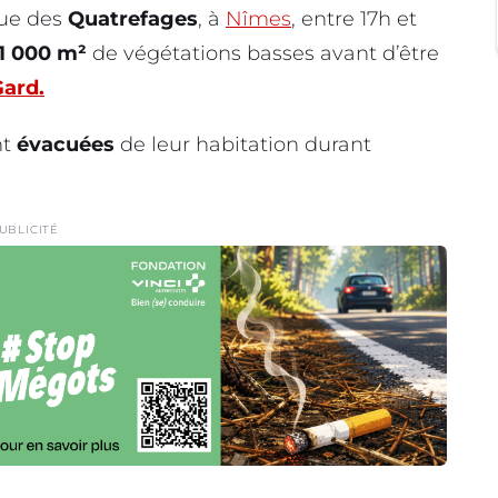
rue des
Quatrefages
, à
Nîmes
, entre 17h et
1 000 m²
de végétations basses avant d’être
ard.
nt
évacuées
de leur habitation durant
UBLICITÉ