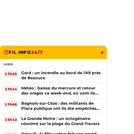
FIL INFO
24/7
HIER
Gard : un incendie au bord de l'A9 près
17h25
de Bezouce
Météo : baisse du mercure et retour
17h14
des orages ce week-end, où vont-ils
frapper ?
Bagnols-sur-Cèze : des militants de
17h06
Place publique ont-ils été empêchés
de tracter par la mairie ?
La Grande Motte : un octogénaire
15h12
réanimé sur la plage du Grand Travers
Hérault : la fête votive fait son grand