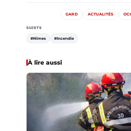
GARD
ACTUALITÉS
OCC
SUJETS
#Nîmes
#Incendie
À lire aussi