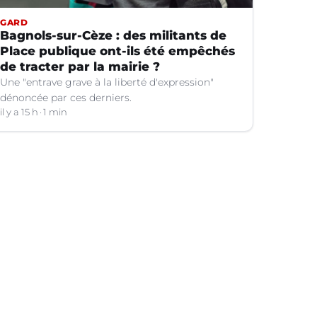
GARD
Bagnols-sur-Cèze : des militants de
Place publique ont-ils été empêchés
de tracter par la mairie ?
Une "entrave grave à la liberté d'expression"
dénoncée par ces derniers.
il y a 15 h
1 min