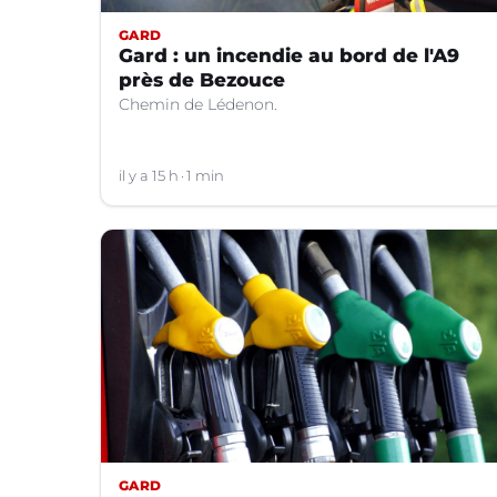
GARD
Gard : un incendie au bord de l'A9
près de Bezouce
Chemin de Lédenon.
il y a 15 h
1 min
GARD