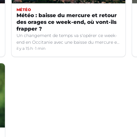
MÉTÉO
Météo : baisse du mercure et retour
des orages ce week-end, où vont-ils
frapper ?
Un changement de temps va s'opérer ce week-
end en Occitanie avec une baisse du mercure et
le retour d'orages dans certains départements.
il y a 15 h
1 min