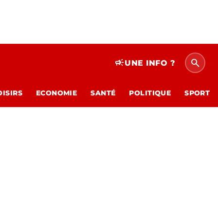
search
campaign
UNE INFO ?
OISIRS
ECONOMIE
SANTÉ
POLITIQUE
SPORT