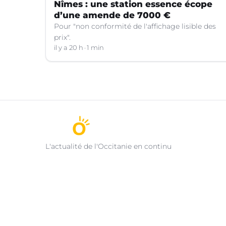
Nîmes : une station essence écope
d’une amende de 7000 €
Pour "non conformité de l'affichage lisible des
prix".
il y a 20 h
1 min
L'actualité de l'Occitanie en continu