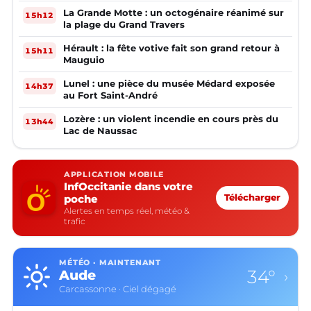
la mairie ?
La Grande Motte : un octogénaire réanimé sur
15h12
la plage du Grand Travers
Hérault : la fête votive fait son grand retour à
15h11
Mauguio
Lunel : une pièce du musée Médard exposée
14h37
au Fort Saint-André
Lozère : un violent incendie en cours près du
13h44
Lac de Naussac
APPLICATION MOBILE
InfOccitanie dans votre
poche
Télécharger
Alertes en temps réel, météo &
trafic
MÉTÉO · MAINTENANT
34°
Aude
›
Carcassonne · Ciel dégagé