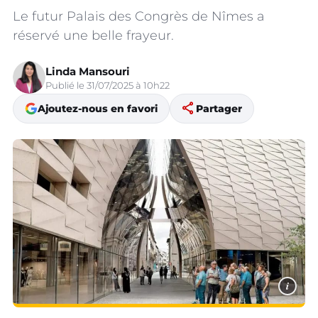
Le futur Palais des Congrès de Nîmes a
réservé une belle frayeur.
Linda Mansouri
Publié le 31/07/2025 à 10h22
share
Ajoutez-nous en favori
Partager
i