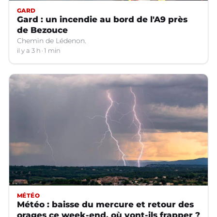
GARD
Gard : un incendie au bord de l'A9 près
de Bezouce
Chemin de Lédenon.
il y a 3 h
1 min
MÉTÉO
Météo : baisse du mercure et retour des
orages ce week-end, où vont-ils frapper ?