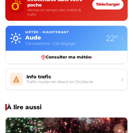
poche
Télécharger
Alertes en temps réel, météo &
trafic
MÉTÉO · MAINTENANT
22°
Aude
›
Carcassonne · Ciel dégagé
Consulter ma météo
›
Info trafic
›
Trafic routier en direct en Occitanie
À lire aussi