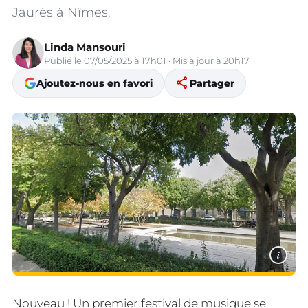
Jaurès à Nîmes.
Linda Mansouri
Publié le 07/05/2025 à 17h01 · Mis à jour à 20h17
share
Ajoutez-nous en favori
Partager
i
Nouveau ! Un premier festival de musique se