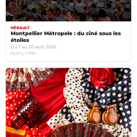
HÉRAULT
Montpellier Métropole : du ciné sous les
étoiles
Du 7 au 20 août 2026.
il y a 1 j
1 min