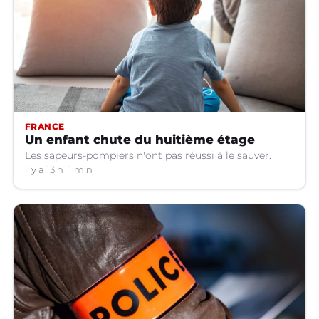
FRANCE
Un enfant chute du huitième étage
Les sapeurs-pompiers n'ont pas réussi à le sauver.
il y a 13 h
1 min