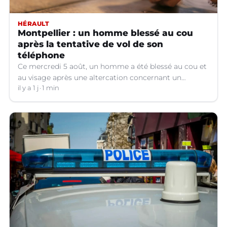
HÉRAULT
Montpellier : un homme blessé au cou
après la tentative de vol de son
téléphone
Ce mercredi 5 août, un homme a été blessé au cou et
au visage après une altercation concernant un
téléphone portable à Montpellier (Hérault).
il y a 1 j
1 min