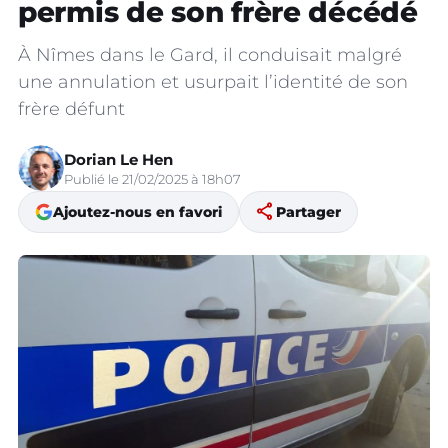
permis de son frère décédé
À Nîmes dans le Gard, il conduisait malgré
une annulation et usurpait l’identité de son
frère défunt
Dorian Le Hen
Publié le 21/02/2025 à 18h07
share
Ajoutez-nous en favori
Partager