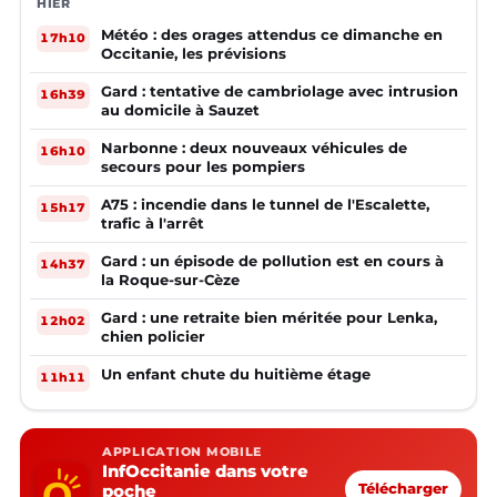
HIER
Météo : des orages attendus ce dimanche en
17h10
Occitanie, les prévisions
Gard : tentative de cambriolage avec intrusion
16h39
au domicile à Sauzet
Narbonne : deux nouveaux véhicules de
16h10
secours pour les pompiers
A75 : incendie dans le tunnel de l'Escalette,
15h17
trafic à l'arrêt
Gard : un épisode de pollution est en cours à
14h37
la Roque-sur-Cèze
Gard : une retraite bien méritée pour Lenka,
12h02
chien policier
Un enfant chute du huitième étage
11h11
APPLICATION MOBILE
InfOccitanie dans votre
poche
Télécharger