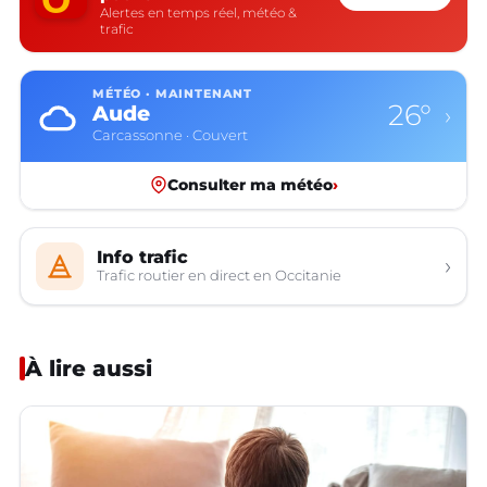
Alertes en temps réel, météo &
trafic
MÉTÉO · MAINTENANT
26°
Aude
›
Carcassonne · Couvert
Consulter ma météo
›
Info trafic
›
Trafic routier en direct en Occitanie
À lire aussi