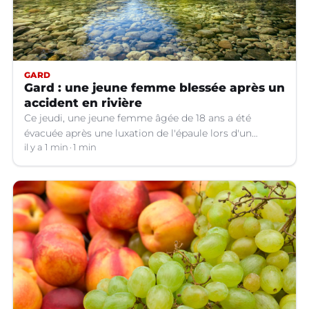
GARD
Gard : une jeune femme blessée après un
accident en rivière
Ce jeudi, une jeune femme âgée de 18 ans a été
évacuée après une luxation de l'épaule lors d'un
plongeon dans une rivière à Saint-André-de-
il y a 1 min
1 min
Valborgne (Gard).