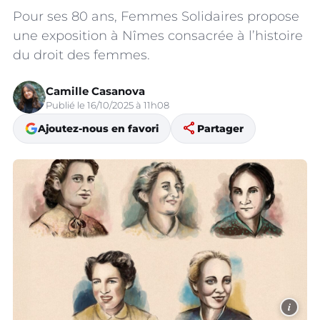
Pour ses 80 ans, Femmes Solidaires propose
une exposition à Nîmes consacrée à l’histoire
du droit des femmes.
Camille Casanova
Publié le 16/10/2025 à 11h08
share
Ajoutez-nous en favori
Partager
i