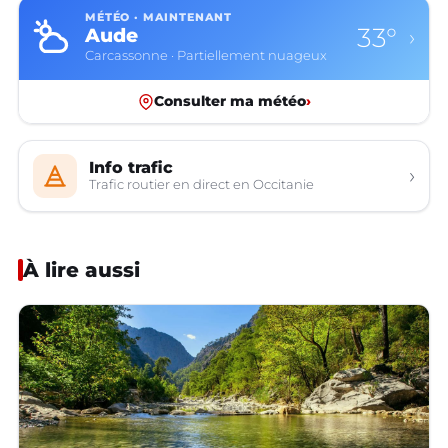
MÉTÉO · MAINTENANT
33°
Aude
›
Carcassonne · Partiellement nuageux
Consulter ma météo
›
Info trafic
›
Trafic routier en direct en Occitanie
À lire aussi