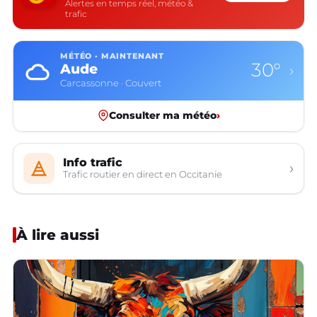
Alertes en temps réel, météo &
trafic
MÉTÉO · MAINTENANT
30°
Aude
›
Carcassonne · Couvert
Consulter ma météo
›
Info trafic
›
Trafic routier en direct en Occitanie
À lire aussi