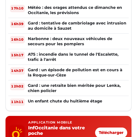
Météo : des orages attendus ce dimanche en
17h10
Occitanie, les prévisions
Gard : tentative de cambriolage avec intrusion
16h39
au domicile à Sauzet
Narbonne : deux nouveaux véhicules de
16h10
secours pour les pompiers
A75 : incendie dans le tunnel de l'Escalette,
15h17
trafic à l'arrêt
Gard : un épisode de pollution est en cours à
14h37
la Roque-sur-Cèze
Gard : une retraite bien méritée pour Lenka,
12h02
chien policier
Un enfant chute du huitième étage
11h11
APPLICATION MOBILE
InfOccitanie dans votre
poche
Télécharger