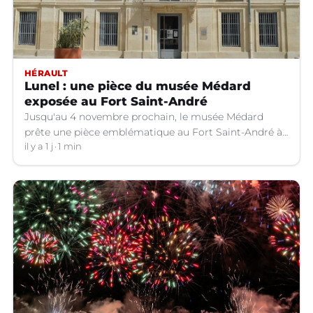
HÉRAULT
Lunel : une pièce du musée Médard
exposée au Fort Saint-André
Jusqu'au 4 novembre prochain, le musée Médard
prête une pièce emblématique au Fort Saint-André à
Villeneuve-lez-Avignon (Gard).
il y a 1 j
1 min