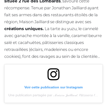
située 2 rue des Lombards
, savoure cette
récompense. Tenue par Jonathan Jailliard ayant
fait ses armes dans des restaurants étoilés de la
région, Maison Jailliard se distingue avec ses
créations uniques.
La tarte au yuzu, le cannelé
avec ganache montée à la vanille, caramel beurre
salé et cacahuètes, pâtisseries classiques
retravaillées (éclairs, madeleines ou encore
cookies), font des ravages au sein de la clientèle…
Voir cette publication sur Instagram
Une publication partagée par ℳ𝒶𝒾𝓈𝑜𝓃 𝒥𝒶𝒾𝓁𝓁𝒾𝒶𝓇𝒹. 𝘗𝘢̂𝘵𝘪𝘴𝘴𝘦𝘳𝘪𝘦 𝘧𝘪𝘯𝘦 – 𝘚𝘢𝘭𝘰𝘯 𝘥𝘦 𝘵𝘩𝘦́ (@maisonjailliard)