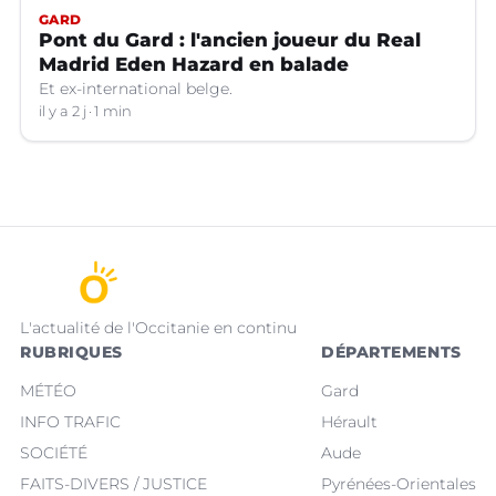
GARD
Pont du Gard : l'ancien joueur du Real
Madrid Eden Hazard en balade
Et ex-international belge.
il y a 2 j
1 min
L'actualité de l'Occitanie en continu
RUBRIQUES
DÉPARTEMENTS
MÉTÉO
Gard
INFO TRAFIC
Hérault
SOCIÉTÉ
Aude
FAITS-DIVERS / JUSTICE
Pyrénées-Orientales