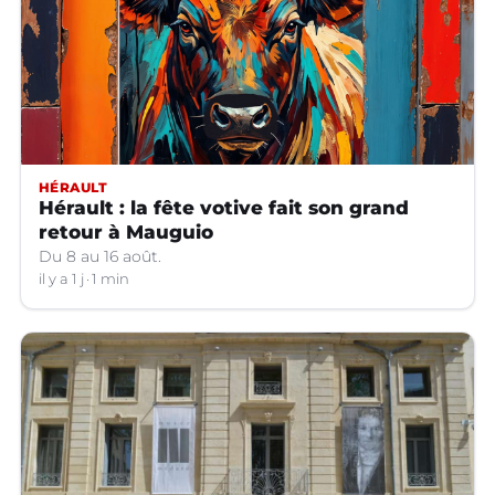
HÉRAULT
Hérault : la fête votive fait son grand
retour à Mauguio
Du 8 au 16 août.
il y a 1 j
1 min