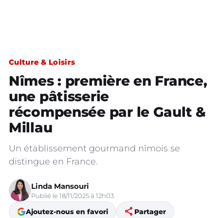
Culture & Loisirs
Nîmes : première en France,
une pâtisserie
récompensée par le Gault &
Millau
Un établissement gourmand nîmois se
distingue en France.
Linda Mansouri
Publié le 18/11/2025 à 12h03
share
Ajoutez-nous en favori
Partager