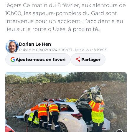
légers Ce matin du 8 février, aux alentours de
10h00, les sapeurs-pompiers du Gard sont
intervenus pour un accident. L’accident a eu
lieu sur la route d’Uzès, à proximité…
Dorian Le Hen
Publié le 08/02/2024 à 18h37 · Mis à jour à 19h15
share
Ajoutez-nous en favori
Partager