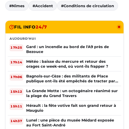
#Nîmes
#Accident
#Conditions de circulation
FIL INFO
24/7
AUJOURD'HUI
Gard : un incendie au bord de l'A9 près de
17h25
Bezouce
Météo : baisse du mercure et retour des
17h14
orages ce week-end, où vont-ils frapper ?
Bagnols-sur-Cèze : des militants de Place
17h06
publique ont-ils été empêchés de tracter par
la mairie ?
La Grande Motte : un octogénaire réanimé sur
15h12
la plage du Grand Travers
Hérault : la fête votive fait son grand retour à
15h11
Mauguio
Lunel : une pièce du musée Médard exposée
14h37
au Fort Saint-André