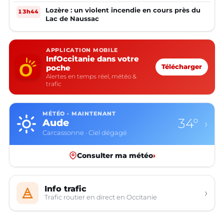
Lozère : un violent incendie en cours près du
13h44
Lac de Naussac
APPLICATION MOBILE
InfOccitanie dans votre
poche
Télécharger
Alertes en temps réel, météo &
trafic
MÉTÉO · MAINTENANT
34°
Aude
›
Carcassonne · Ciel dégagé
Consulter ma météo
›
Info trafic
›
Trafic routier en direct en Occitanie