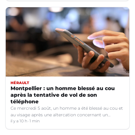
HÉRAULT
Montpellier : un homme blessé au cou
après la tentative de vol de son
téléphone
Ce mercredi 5 août, un homme a été blessé au cou et
au visage après une altercation concernant un
téléphone portable à Montpellier (Hérault).
il y a 10 h
1 min