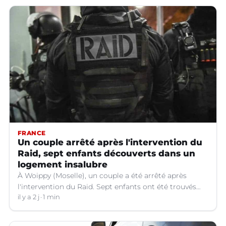
FRANCE
Un couple arrêté après l'intervention du
Raid, sept enfants découverts dans un
logement insalubre
À Woippy (Moselle), un couple a été arrêté après
l'intervention du Raid. Sept enfants ont été trouvés
dans un logement insalubre.
il y a 2 j
1 min