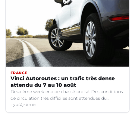
FRANCE
Vinci Autoroutes : un trafic très dense
attendu du 7 au 10 août
Deuxième week-end de chassé-croisé. Des conditions
de circulation très difficiles sont attendues du
vendredi 7 au lundi 10 août sur le réseau VINCI
il y a 2 j
5 min
Autoroutes.