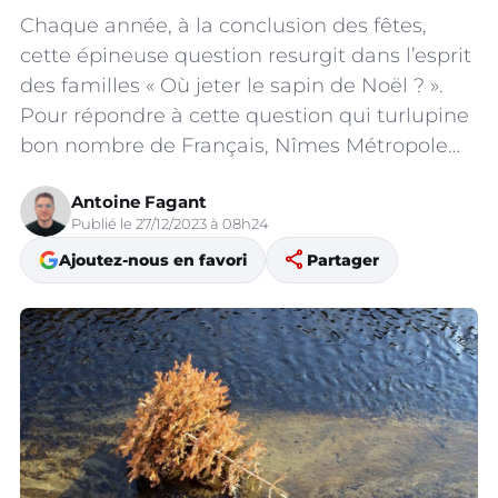
Chaque année, à la conclusion des fêtes,
cette épineuse question resurgit dans l’esprit
des familles « Où jeter le sapin de Noël ? ».
Pour répondre à cette question qui turlupine
bon nombre de Français, Nîmes Métropole…
Antoine Fagant
Publié le 27/12/2023 à 08h24
share
Ajoutez-nous en favori
Partager