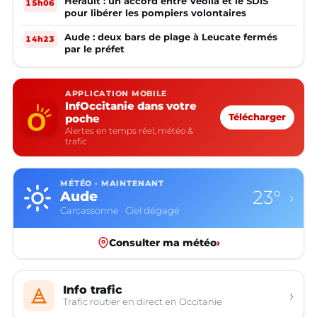
Hérault : un accord entre Veolia et le SDIS
15h06
pour libérer les pompiers volontaires
Aude : deux bars de plage à Leucate fermés
14h23
par le préfet
APPLICATION MOBILE
InfOccitanie dans votre
poche
Télécharger
Alertes en temps réel, météo &
trafic
MÉTÉO · MAINTENANT
23°
Aude
›
Carcassonne · Ciel dégagé
Consulter ma météo
›
Info trafic
›
Trafic routier en direct en Occitanie