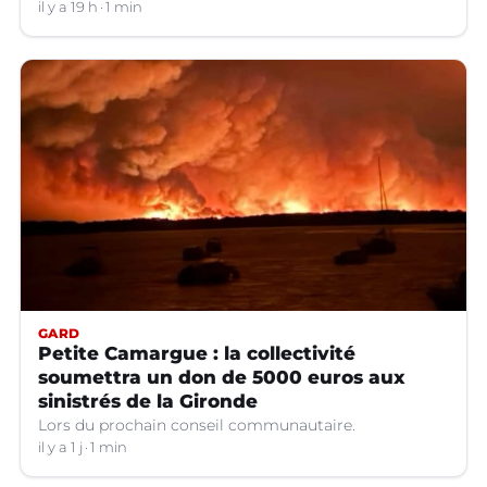
parquet.
il y a 19 h
1 min
GARD
Petite Camargue : la collectivité
soumettra un don de 5000 euros aux
sinistrés de la Gironde
Lors du prochain conseil communautaire.
il y a 1 j
1 min