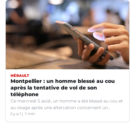
HÉRAULT
Montpellier : un homme blessé au cou
après la tentative de vol de son
téléphone
Ce mercredi 5 août, un homme a été blessé au cou et
au visage après une altercation concernant un
téléphone portable à Montpellier (Hérault).
il y a 1 j
1 min