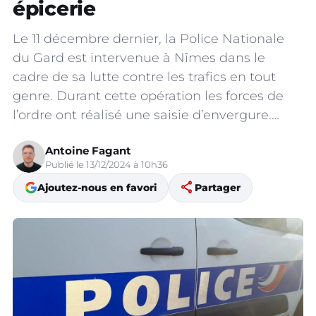
épicerie
Le 11 décembre dernier, la Police Nationale
du Gard est intervenue à Nîmes dans le
cadre de sa lutte contre les trafics en tout
genre. Durant cette opération les forces de
l’ordre ont réalisé une saisie d’envergure.…
Antoine Fagant
Publié le 13/12/2024 à 10h36
share
Ajoutez-nous en favori
Partager