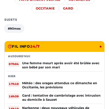
OCCITANIE
GARD
SUJETS
#Nîmes
FIL INFO
24/7
AUJOURD'HUI
Une femme meurt après avoir été brûlée avec
07h04
son bébé par son mari
HIER
Météo : des orages attendus ce dimanche en
17h10
Occitanie, les prévisions
Gard : tentative de cambriolage avec intrusion
16h39
au domicile à Sauzet
Narbonne : deux nouveaux véhicules de
16h10