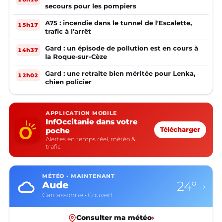
secours pour les pompiers
A75 : incendie dans le tunnel de l'Escalette,
15h17
trafic à l'arrêt
Gard : un épisode de pollution est en cours à
14h37
la Roque-sur-Cèze
Gard : une retraite bien méritée pour Lenka,
12h02
chien policier
APPLICATION MOBILE
InfOccitanie dans votre
poche
Télécharger
Alertes en temps réel, météo &
trafic
MÉTÉO · MAINTENANT
24°
Aude
›
Carcassonne · Couvert
Consulter ma météo
›