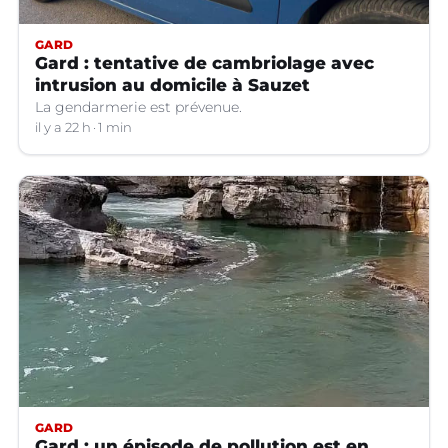
GARD
Gard : tentative de cambriolage avec
intrusion au domicile à Sauzet
La gendarmerie est prévenue.
il y a 22 h
1 min
GARD
Gard : un épisode de pollution est en