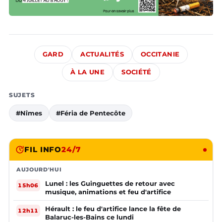
GARD
ACTUALITÉS
OCCITANIE
À LA UNE
SOCIÉTÉ
SUJETS
#Nîmes
#Féria de Pentecôte
FIL INFO
24/7
AUJOURD'HUI
Lunel : les Guinguettes de retour avec
15h06
musique, animations et feu d'artifice
Hérault : le feu d'artifice lance la fête de
12h11
Balaruc-les-Bains ce lundi