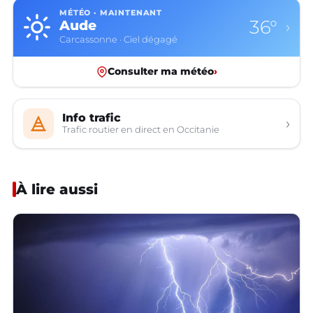
MÉTÉO · MAINTENANT
36°
Aude
›
Carcassonne · Ciel dégagé
Consulter ma météo
›
Info trafic
›
Trafic routier en direct en Occitanie
À lire aussi