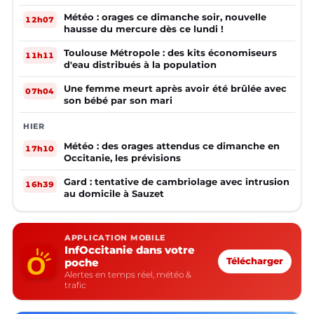
Météo : orages ce dimanche soir, nouvelle
12h07
hausse du mercure dès ce lundi !
Toulouse Métropole : des kits économiseurs
11h11
d'eau distribués à la population
Une femme meurt après avoir été brûlée avec
07h04
son bébé par son mari
HIER
Météo : des orages attendus ce dimanche en
17h10
Occitanie, les prévisions
Gard : tentative de cambriolage avec intrusion
16h39
au domicile à Sauzet
APPLICATION MOBILE
InfOccitanie dans votre
poche
Télécharger
Alertes en temps réel, météo &
trafic