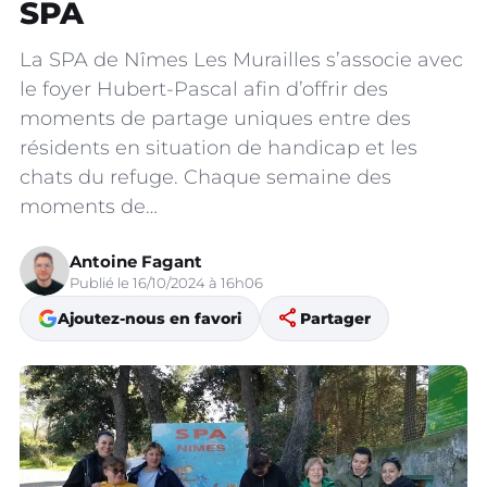
SPA
La SPA de Nîmes Les Murailles s’associe avec
le foyer Hubert-Pascal afin d’offrir des
moments de partage uniques entre des
résidents en situation de handicap et les
chats du refuge. Chaque semaine des
moments de…
Antoine Fagant
Publié le 16/10/2024 à 16h06
share
Ajoutez-nous en favori
Partager