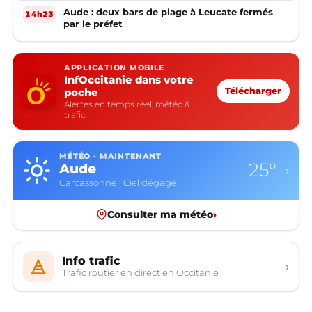
Aude : deux bars de plage à Leucate fermés
14h23
par le préfet
APPLICATION MOBILE
InfOccitanie dans votre
poche
Télécharger
Alertes en temps réel, météo &
trafic
MÉTÉO · MAINTENANT
25°
Aude
›
Carcassonne · Ciel dégagé
Consulter ma météo
›
Info trafic
›
Trafic routier en direct en Occitanie