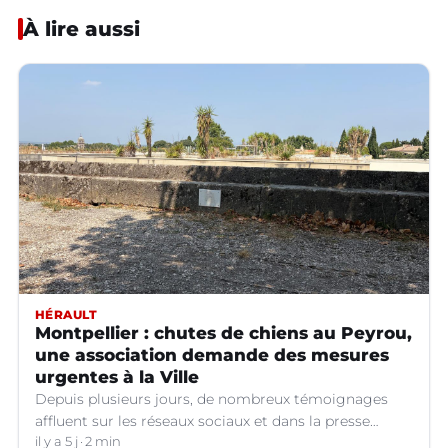
À lire aussi
HÉRAULT
Montpellier : chutes de chiens au Peyrou,
une association demande des mesures
urgentes à la Ville
Depuis plusieurs jours, de nombreux témoignages
affluent sur les réseaux sociaux et dans la presse
relatant des chutes de chiens depuis la terrasse basse
il y a 5 j
2 min