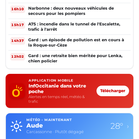
Narbonne : deux nouveaux véhicules de
16h10
secours pour les pompiers
A75 : incendie dans le tunnel de l'Escalette,
15h17
trafic à l'arrêt
Gard : un épisode de pollution est en cours à
14h37
la Roque-sur-Cèze
Gard : une retraite bien méritée pour Lenka,
12h02
chien policier
APPLICATION MOBILE
InfOccitanie dans votre
poche
Télécharger
Alertes en temps réel, météo &
trafic
MÉTÉO · MAINTENANT
28°
Aude
›
Carcassonne · Plutôt dégagé