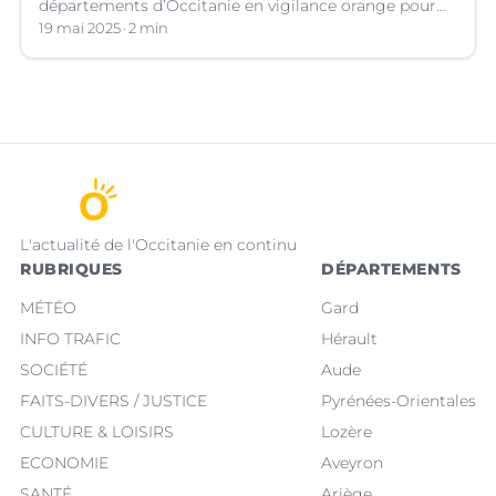
départements d’Occitanie en vigilance orange pour
les orages violents.
19 mai 2025
2 min
L'actualité de l'Occitanie en continu
RUBRIQUES
DÉPARTEMENTS
MÉTÉO
Gard
INFO TRAFIC
Hérault
SOCIÉTÉ
Aude
FAITS-DIVERS / JUSTICE
Pyrénées-Orientales
CULTURE & LOISIRS
Lozère
ECONOMIE
Aveyron
SANTÉ
Ariège