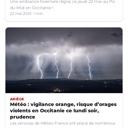
Une ambiance hivernale règne ce jeudi 22 mai au Pic
du Midi en Occitanie !
22 mai 2025
1 min
ARIÈGE
Météo : vigilance orange, risque d’orages
violents en Occitanie ce lundi soir,
prudence
Les services de Météo-France ont placé de nombreux